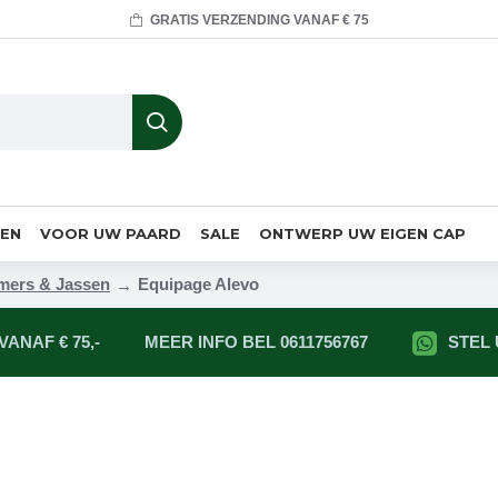
GRATIS VERZENDING VANAF € 75
MEN
VOOR UW PAARD
SALE
ONTWERP UW EIGEN CAP
ers & Jassen
Equipage Alevo
ANAF € 75,-
MEER INFO BEL 0611756767
STEL