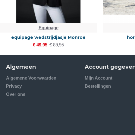
Equipage
equipage wedstrijdjasje Monroe
hor
€ 49,95
€ 89,95
Algemeen
Account gegeve
Algemene Voorwaarden
Mijn Account
Privacy
Bestellingen
Over ons