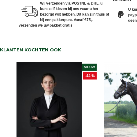
Wij verzenden via POSTNL & DHL, u
kunt zelf kiezen bij ons waar u het
U kun
bezorgd wilt hebben. Dit kan zijn thuis of
paypa
bij een pakketpunt. Vanaf €75,-
geen
verzenden we uw pakket gratis
KLANTEN KOCHTEN OOK
NIEUW
-44 %