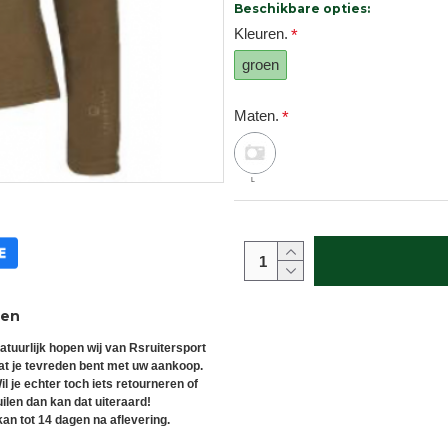
Beschikbare opties:
Kleuren.
groen
Maten.
L
ren
atuurlijk hopen wij van Rsruitersport
at je tevreden bent met uw aankoop.
il je echter toch iets retourneren of
uilen dan kan dat uiteraard!
an tot 14 dagen na aflevering.