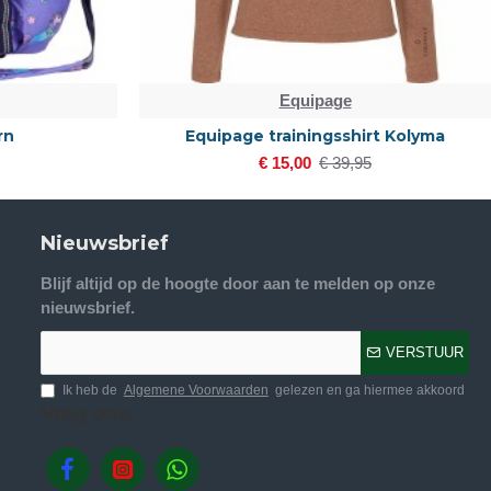
Equipage
rn
Equipage trainingsshirt Kolyma
€ 15,00
€ 39,95
Nieuwsbrief
Blijf altijd op de hoogte door aan te melden op onze
nieuwsbrief.
VERSTUUR
Ik heb de
Algemene Voorwaarden
gelezen en ga hiermee akkoord
Volg ons.