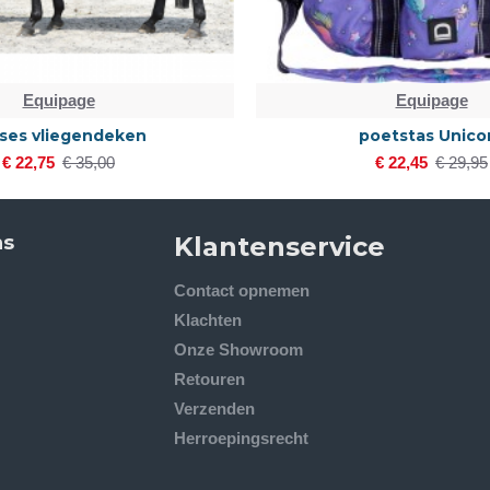
Equipage
Equipage
ses vliegendeken
poetstas Unico
€ 22,75
€ 35,00
€ 22,45
€ 29,95
ns
Klantenservice
Contact opnemen
Klachten
Onze Showroom
Retouren
Verzenden
Herroepingsrecht