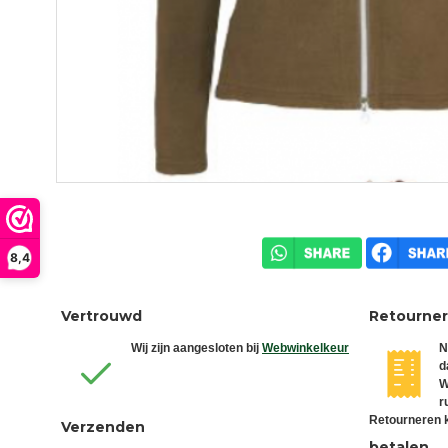
8,4
Vertrouwd
Retourne
Wij zijn aangesloten bij
Webwinkelkeur
N
d
W
r
Retourneren k
Verzenden
betalen