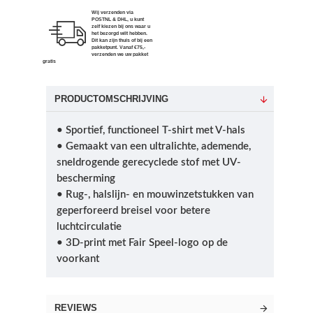
Wij verzenden via
POSTNL & DHL, u kunt
zelf kiezen bij ons waar u
het bezorgd wilt hebben.
Dit kan zijn thuis of bij een
pakketpunt. Vanaf €75,-
verzenden we uw pakket
gratis
PRODUCTOMSCHRIJVING
• Sportief, functioneel T-shirt met V-hals
• Gemaakt van een ultralichte, ademende,
sneldrogende gerecyclede stof met UV-
bescherming
• Rug-, halslijn- en mouwinzetstukken van
geperforeerd breisel voor betere
luchtcirculatie
• 3D-print met Fair Speel-logo op de
voorkant
REVIEWS