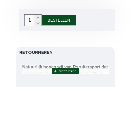
BESTELLEN
RETOURNEREN
Natuurlijk hopen wij van Rsruitersport dat
je tevreden bent met uw aankoop. Wil je
echter toch iets retourneren of ruilen dan
kan dat uiteraard!Retourneren kan tot 14
dagen na aflevering.De artikelen kunt u
terug sturen naar : Rsruitersport
Terbregseweg 89 3056JV RotterdamWilt u
een artikel ruilen dan zorgen wij dat dit zo
snel mogelijk geregeld is.Wenst u uw geld
terug dan zorgen wij voor een