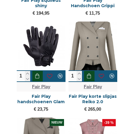
Fair Play Equileus
Fair Play
shiny
Handschoen Grippi
€ 194,95
€ 11,75
Fair Play
Fair Play
Fair Play
Fair Play korte slipjas
handschoenen Glam
Reiko 2.0
€ 23,75
€ 265,00
NIEUW
-39 %