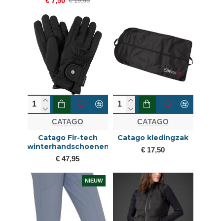
€ 7,50
€ 19,95
CATAGO
CATAGO
Catago Fir-tech
Catago kledingzak
winterhandschoenen
€ 17,50
€ 47,95
NIEUW