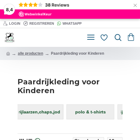
×
38
Reviews
8,4
LOGIN
REGISTREREN
WHATSAPP
alle producten
Paardrijkleding voor Kinderen
Paardrijkleding voor
Kinderen
hirts
rijhelm voor kinderen
vesten & truien
voor de