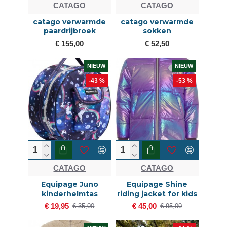
CATAGO
CATAGO
catago verwarmde
catago verwarmde
paardrijbroek
sokken
€ 155,00
€ 52,50
NIEUW
NIEUW
-43 %
-53 %
CATAGO
CATAGO
Equipage Juno
Equipage Shine
kinderhelmtas
riding jacket for kids
€ 19,95
€ 45,00
€ 35,00
€ 95,00