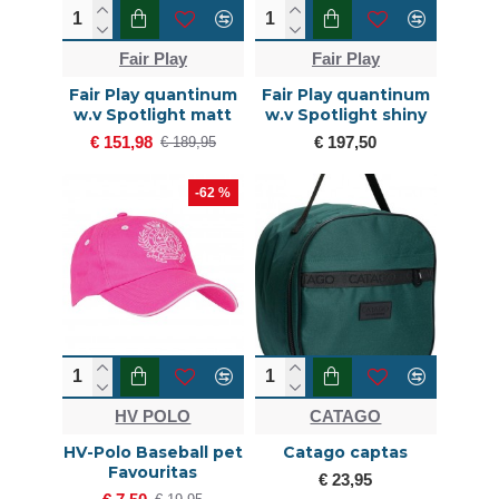
Fair Play
Fair Play
Fair Play quantinum
Fair Play quantinum
w.v Spotlight matt
w.v Spotlight shiny
€ 151,98
€ 197,50
€ 189,95
-62 %
HV POLO
CATAGO
HV-Polo Baseball pet
Catago captas
Favouritas
€ 23,95