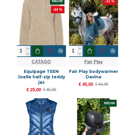
NIEUW
-31 %
-44 %
CATAGO
Fair Play
Equipage TEEN
Fair Play bodywarmer
Joelle half-zip teddy
Davina
jas
€ 45,00
€ 64,95
€ 25,00
€ 45,00
NIEUW