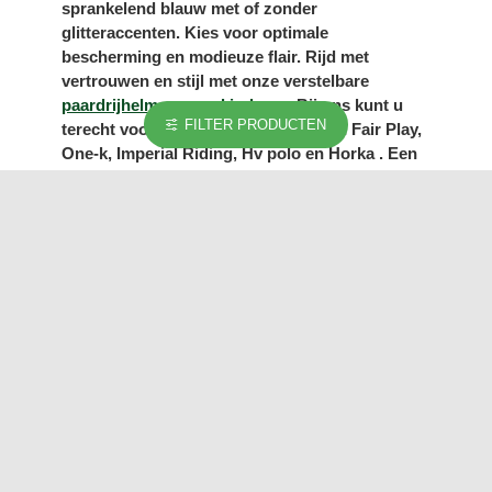
sprankelend blauw met of zonder
glitteraccenten. Kies voor optimale
bescherming en modieuze flair. Rijd met
vertrouwen en stijl met onze verstelbare
paardrijhelmen voor kinderen
. Bij ons kunt u
FILTER PRODUCTEN
terecht voor rijhelmen van de merken Fair Play,
One-k, Imperial Riding, Hv polo en Horka . Een
paardrijcap is essentieel voor de beginnende
maar ook voor de gevorderde ruiter. De cap
beschermt uw hoofd bij het vallen en verkleint
de kans op letsel.
Vesten & truien
Ook leveren wij mooie
vesten & truien voor kinderen
. Onze
paardrijkleding voor jonges en meisjes is niet
alleen modieus maar ook functioneel.
Paardenmeisjes mogen het niet koud hebben op
stal of tijdens het paardrijden. Kies tijdens het
paardrijden eens voor een van onze