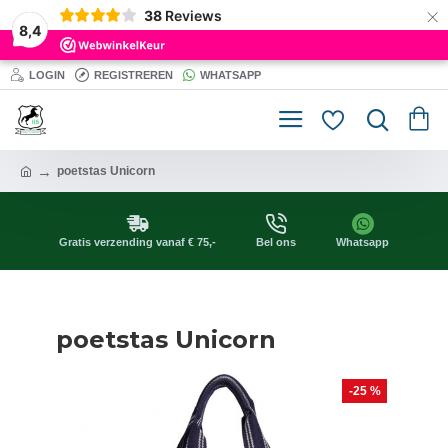
×
38
Reviews
8,4
LOGIN
REGISTREREN
WHATSAPP
poetstas Unicorn
Gratis verzending vanaf € 75,-
Bel ons
Whatsapp
poetstas Unicorn
-25 %