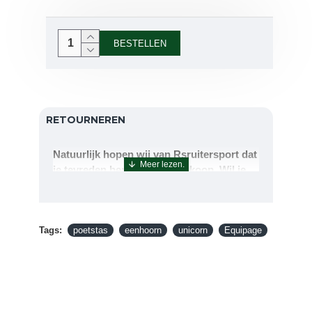
BESTELLEN
RETOURNEREN
Natuurlijk hopen wij van Rsruitersport dat
je tevreden bent met uw aankoop. Wil je
echter toch iets retourneren of ruilen dan
kan dat uiteraard!Retourneren kan tot 14
dagen na aflevering.De artikelen kunt u
Tags:
terug sturen naar : Rsruitersport
poetstas
eenhoorn
unicorn
Equipage
Terbregseweg 89 3056JV RotterdamWilt u
een artikel ruilen dan zorgen wij dat dit zo
snel mogelijk geregeld is.Wenst u uw geld
terug dan zorgen wij voor een
retourbetaling binnen 5 werkdagen.