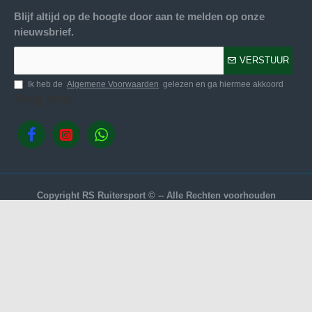
Blijf altijd op de hoogte door aan te melden op onze
nieuwsbrief.
VERSTUUR
Ik heb de
Algemene Voorwaarden
gelezen en ga hiermee akkoord
Volg ons.
Copyright RS Ruitersport © -- Alle Rechten voorhouden