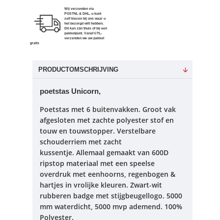
Wij verzenden via
POSTNL & DHL, u kunt
zelf kiezen bij ons waar u
het bezorgd wilt hebben.
Dit kan zijn thuis of bij een
pakketpunt. Vanaf €75,-
verzenden we uw pakket
gratis
PRODUCTOMSCHRIJVING
poetstas Unicorn,
Poetstas met 6 buitenvakken.
Groot vak
afgesloten met zachte polyester stof en
touw en touwstopper.
Verstelbare
schouderriem met zacht
kussentje.
Allemaal gemaakt van 600D
ripstop materiaal met een speelse
overdruk met eenhoorns, regenbogen &
hartjes in vrolijke kleuren.
Zwart-wit
rubberen badge met stijgbeugellogo.
5000
mm waterdicht, 5000 mvp ademend.
100%
Polyester.