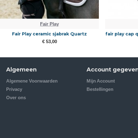
Fair Play
Fair Play ceramic sjabrak Quartz
fair play cap
€ 53,00
Algemeen
Account gegeve
Algemene Voorwaarden
Mijn Account
Privacy
Bestellingen
Over ons