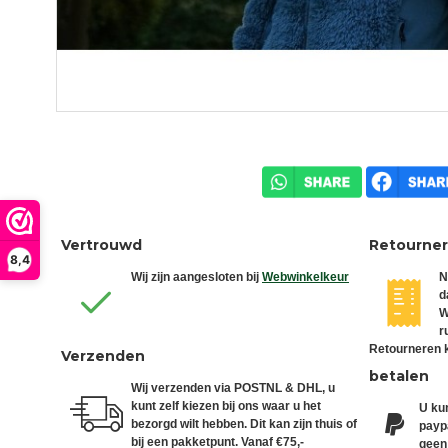
Vertrouwd
Retourne
8,4
Wij zijn aangesloten bij
Webwinkelkeur
N
d
W
r
Retourneren k
Verzenden
betalen
Wij verzenden via POSTNL & DHL, u
kunt zelf kiezen bij ons waar u het
U kun
bezorgd wilt hebben. Dit kan zijn thuis of
paypa
bij een pakketpunt. Vanaf €75,-
geen