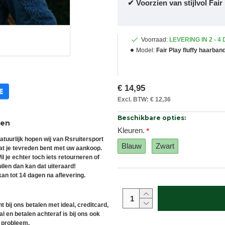
✔ Voorzien van stijlvol Fair
Voorraad:
LEVERING IN 2 - 4
Model:
Fair Play fluffy haarban
€ 14,95
Excl. BTW: € 12,36
Beschikbare opties:
ren
Kleuren.
atuurlijk hopen wij van Rsruitersport
Blauw
Zwart
at je tevreden bent met uw aankoop.
il je echter toch iets retourneren of
uilen dan kan dat uiteraard!
an tot 14 dagen na aflevering.
t bij ons betalen met ideal, creditcard,
l en betalen achteraf is bij ons ook
 probleem.