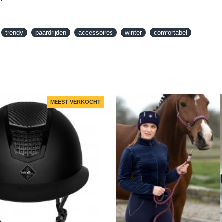
trendy
paardrijden
accessoires
winter
comfortabel
MEEST VERKOCHT