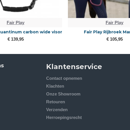
Fair Play
Fair Play
 quantinum carbon wide visor
Fair Play Rijbroek Ma
€ 139,95
€ 105,95
ns
Klantenservice
Contact opnemen
Klachten
Onze Showroom
Retouren
Verzenden
Herroepingsrecht