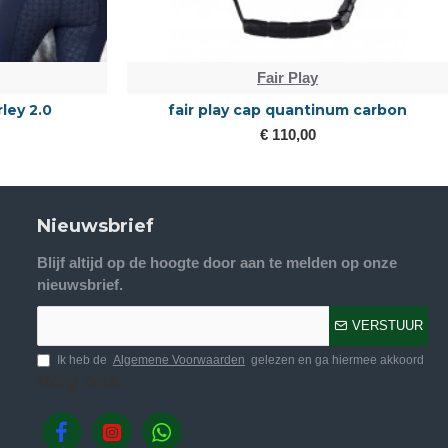
Fair Play
rley 2.0
fair play cap quantinum carbon
€ 110,00
Nieuwsbrief
Blijf altijd op de hoogte door aan te melden op onze
nieuwsbrief.
VERSTUUR
Ik heb de
Algemene Voorwaarden
gelezen en ga hiermee akkoord
Volg ons.