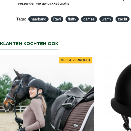
verzenden we uw pakket gratis
Tags:
haarband
Ravi
fluffy
dames
warm
zacht
KLANTEN KOCHTEN OOK
MEEST VERKOCHT