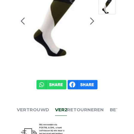
VERTROUWD
VERZENDEN
RETOURNEREN
BETALEN
Wij verzenden via
POSTNL & DHL, u kunt
zelf kiezen bij ons waar u
het bezorgd wilt hebben.