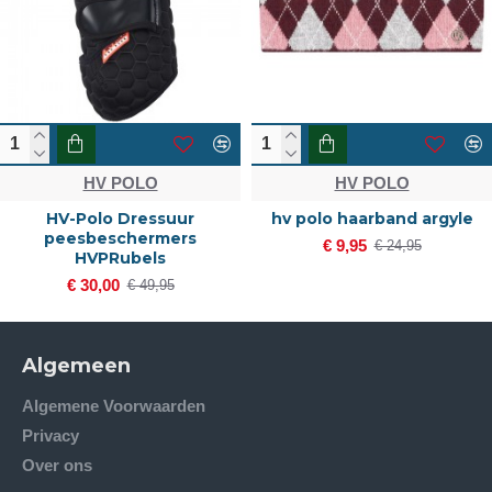
HV POLO
HV POLO
HV-Polo Dressuur
hv polo haarband argyle
peesbeschermers
€ 9,95
€ 24,95
HVPRubels
€ 30,00
€ 49,95
Algemeen
Algemene Voorwaarden
Privacy
Over ons