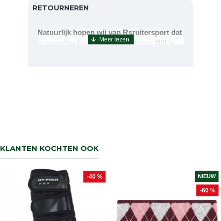
RETOURNEREN
Natuurlijk hopen wij van Rsruitersport dat
je tevreden bent met uw aankoop. Wil je
echter toch iets retourneren of ruilen dan
kan dat uiteraard!Retourneren kan tot 14
dagen na aflevering.De artikelen kunt u
terug sturen naar : Rsruitersport
Terbregseweg 89 3056JV RotterdamWilt u
een artikel ruilen dan zorgen wij dat dit zo
snel mogelijk geregeld is.Wenst u uw geld
terug dan zorgen wij voor een
retourbetaling binnen 5 werkdagen.
KLANTEN KOCHTEN OOK
-40 %
NIEUW
-60 %