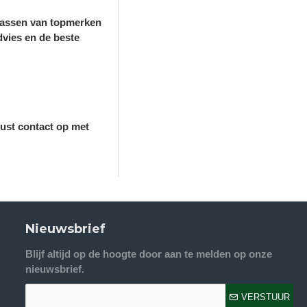
n jassen van topmerken
dvies en de beste
rust contact op met
Nieuwsbrief
Blijf altijd op de hoogte door aan te melden op onze
nieuwsbrief.
VERSTUUR