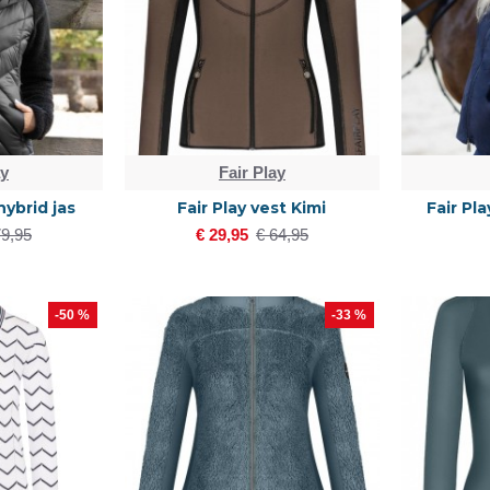
ay
Fair Play
hybrid jas
Fair Play vest Kimi
Fair Pl
79,95
€ 29,95
€ 64,95
-50 %
-33 %