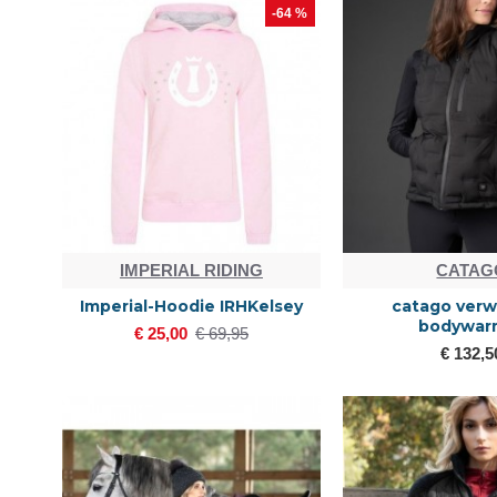
-64 %
IMPERIAL RIDING
CATAG
Imperial-Hoodie IRHKelsey
catago ver
bodywar
€ 25,00
€ 69,95
€ 132,5