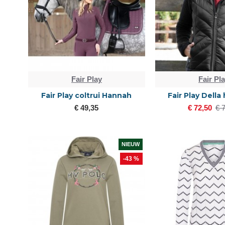
Fair Play
Fair Pl
Fair Play coltrui Hannah
Fair Play Della 
€ 49,35
€ 72,50
€ 
NIEUW
-43 %