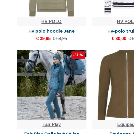
HV POLO
HV PO
Hv polo hoodie Jane
Hv-polo trui
€ 39,95
€ 69,95
€ 30,00
€ 
-31 %
Fair Play
Equipa
Fair Play Della hybrid jas
Equipage 