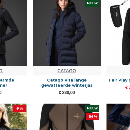
NIEUW
O
CATAGO
warmde
Catago Vita lange
Fair Play
mer
gewatteerde winterjas
€ 
0
€ 230,00
-9 %
NIEUW
-54 %