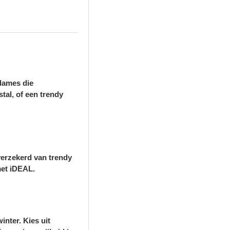
 dames die
stal, of een trendy
 verzekerd van trendy
met iDEAL.
nter. Kies uit