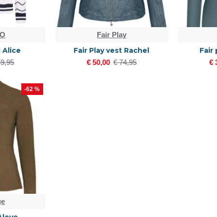
LO
Fair Play
 Alice
Fair Play vest Rachel
Fair 
59,95
€ 50,00
€ 74,95
€ 
-62 %
ge
Alevo