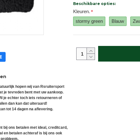
Beschikbare opties:
Kleuren.
stormy green
Blauw
Zwa
ren
atuurlijk hopen wij van Rsruitersport
at je tevreden bent met uw aankoop.
il je echter toch iets retourneren of
uilen dan kan dat uiteraard!
an tot 14 dagen na aflevering.
t bij ons betalen met ideal, creditcard,
l en betalen achteraf is bij ons ook
 probleem.