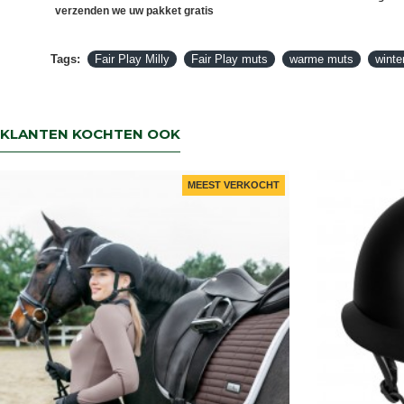
verzenden we uw pakket gratis
Tags:
Fair Play Milly
Fair Play muts
warme muts
winte
KLANTEN KOCHTEN OOK
MEEST VERKOCHT