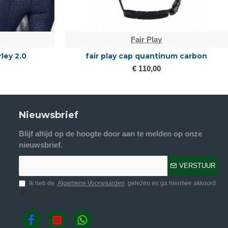
Fair Play
rley 2.0
fair play cap quantinum carbon
€ 110,00
Nieuwsbrief
Blijf altijd op de hoogte door aan te melden op onze
nieuwsbrief.
VERSTUUR
Ik heb de
Algemene Voorwaarden
gelezen en ga hiermee akkoord
Volg ons.