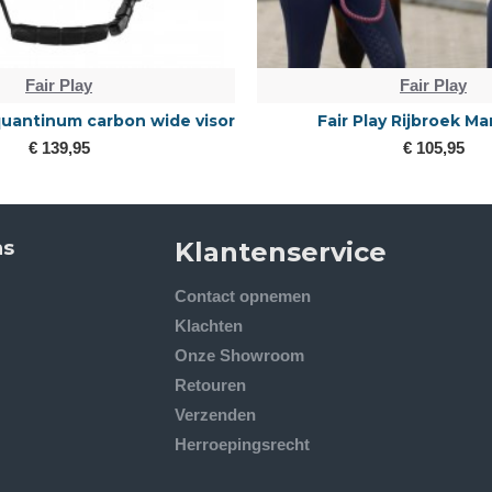
Fair Play
Fair Play
 quantinum carbon wide visor
Fair Play Rijbroek Ma
€ 139,95
€ 105,95
ns
Klantenservice
Contact opnemen
Klachten
Onze Showroom
Retouren
Verzenden
Herroepingsrecht