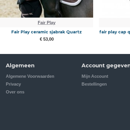
Fair Play
Fair Play ceramic sjabrak Quartz
fair play cap
€ 53,00
Algemeen
Account gegeve
Algemene Voorwaarden
Mijn Account
Privacy
Bestellingen
Over ons