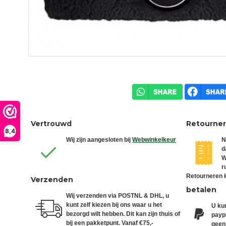
Vertrouwd
Retourne
8,4
Wij zijn aangesloten bij
Webwinkelkeur
N
d
W
r
Retourneren k
Verzenden
betalen
Wij verzenden via POSTNL & DHL, u
kunt zelf kiezen bij ons waar u het
U kun
bezorgd wilt hebben. Dit kan zijn thuis of
paypa
bij een pakketpunt. Vanaf €75,-
geen