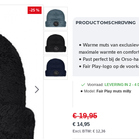
-25 %
PRODUCTOMSCHRIJVING
• Warme muts van exclusiev
maximale warmte en comfor
• Past perfect bij de Orso-
• Fair Play-logo op de voork
Voorraad:
LEVERING IN 2 - 4
Model:
Fair Play muts milly
€ 19,95
€ 14,95
Excl. BTW: € 12,36