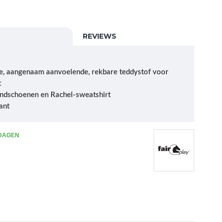
REVIEWS
e, aangenaam aanvoelende, rekbare teddystof voor
t
handschoenen en Rachel-sweatshirt
ant
 DAGEN