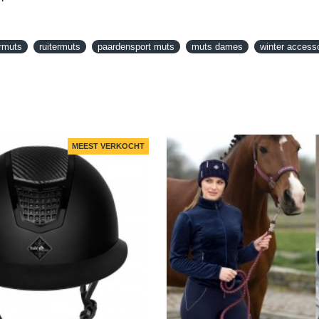
rmuts
ruitermuts
paardensport muts
muts dames
winter access
MEEST VERKOCHT