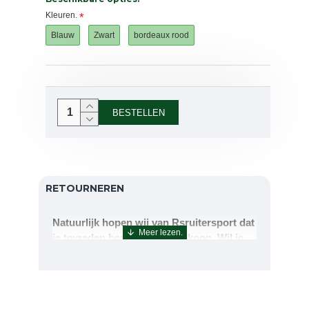
Kleuren.
Blauw
Zwart
bordeaux rood
BESTELLEN
RETOURNEREN
Natuurlijk hopen wij van Rsruitersport dat
je tevreden bent met uw aankoop. Wil je
echter toch iets retourneren of ruilen dan
kan dat uiteraard!Retourneren kan tot 14
dagen na aflevering.De artikelen kunt u
terug sturen naar : Rsruitersport