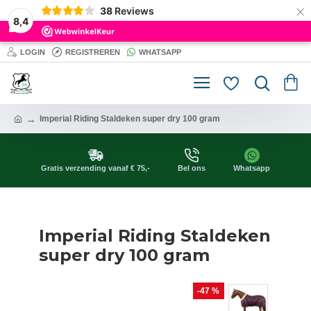
×
38
Reviews
8,4
LOGIN
REGISTREREN
WHATSAPP
Imperial Riding Staldeken super dry 100 gram
Gratis verzending vanaf € 75,-
Bel ons
Whatsapp
Imperial Riding Staldeken
super dry 100 gram
-47 %