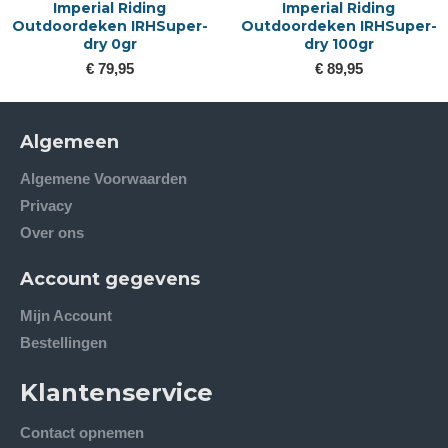
Imperial Riding
Imperial Riding
Outdoordeken IRHSuper-
Outdoordeken IRHSuper-
dry 0gr
dry 100gr
€ 79,95
€ 89,95
Algemeen
Algemene Voorwaarden
Privacy
Over ons
Account gegevens
Mijn Account
Bestellingen
Klantenservice
Contact opnemen