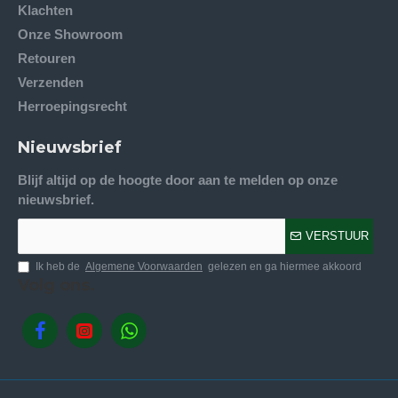
Klachten
Onze Showroom
Retouren
Verzenden
Herroepingsrecht
Nieuwsbrief
Blijf altijd op de hoogte door aan te melden op onze
nieuwsbrief.
VERSTUUR
Ik heb de
Algemene Voorwaarden
gelezen en ga hiermee akkoord
Volg ons.