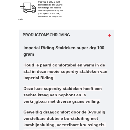
POSTNL & DHL, u kunt
zelf kiezen bij ons waar u
het bezorgd wilt hebben.
Dit kan zijn thuis of bij een
pakketpunt. Vanaf €75,-
verzenden we uw pakket
gratis
PRODUCTOMSCHRIJVING
Imperial Riding Staldeken super dry 100
gram
Houd je paard comfortabel en warm in de
stal in deze mooie superdry staldeken van
Imperial Riding.
Deze luxe superdry staldeken heeft een
zachte kraag van nepbont en is
verkrijgbaar met diverse grams vulling.
Geweldig draagcomfort door de 3-voudig
verstelbare dubbele borstsluiting met
karabijnsluiting, verstelbare kruissingels,