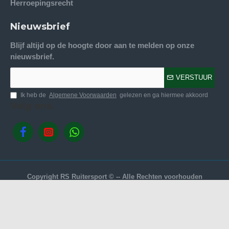
Herroepingsrecht
Nieuwsbrief
Blijf altijd op de hoogte door aan te melden op onze
nieuwsbrief.
VERSTUUR
Ik heb de
Algemene Voorwaarden
gelezen en ga hiermee akkoord
Volg ons.
Copyright RS Ruitersport © -- Alle Rechten voorhouden