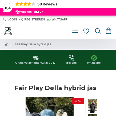
×
38
Reviews
8,4
LOGIN
REGISTREREN
WHATSAPP
Fair Play Della hybrid jas
Gratis verzending vanaf € 75,-
Bel ons
Whatsapp
Fair Play Della hybrid jas
-9 %