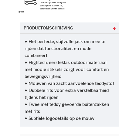
Dit kan zijn thuis of bij een
pakketpunt. Vanaf €75,-
verzenden we uw pakket
gratis
PRODUCTOMSCHRIJVING
• Het perfecte, stijlvolle jack om mee te
rijden dat functionaliteit en mode
combineert
• Hightech, eersteklas outdoormateriaal
met mooie stiksels zorgt voor comfort en
bewegingsvrijheid
• Mouwen van zacht aanvoelende teddystof
• Dubbele rits voor extra verstelbaarheid
tijdens het rijden
• Twee met teddy gevoerde buitenzakken
met rits
• Subtiele logodetails op de mouw