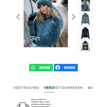
VERTROUWD
VERZENDEN
RETOURNEREN
BETALEN
Wij verzenden via
POSTNL & DHL, u kunt
zelf kiezen bij ons waar u
het bezorgd wilt hebben.