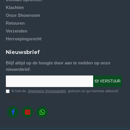
Klachten
Onze Showroom
Retouren
Verzenden
Herroepingsrecht
Nieuwsbrief
Blijf altijd op de hoogte door aan te melden op onze
nieuwsbrief.
VERSTUUR
Ik heb de
Algemene Voorwaarden
gelezen en ga hiermee akkoord
Volg ons.