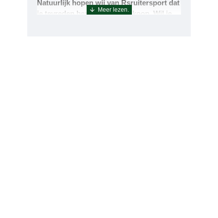
Natuurlijk hopen wij van Rsruitersport dat
je tevreden bent met uw aankoop. Wil je
echter toch iets retourneren of ruilen dan
kan dat uiteraard!Retourneren kan tot 14
dagen na aflevering.De artikelen kunt u
terug sturen naar : Rsruitersport
Terbregseweg 89 3056JV RotterdamWilt u
een artikel ruilen dan zorgen wij dat dit zo
snel mogelijk geregeld is.Wenst u uw geld
terug dan zorgen wij voor een
retourbetaling binnen 5 werkdagen.