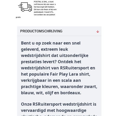
POSTNL & DHL, u kunt
zelf kiezen bij ons waar u
het bezorgd wilt hebben.
Dit kan zijn thuis of bij een
pakketpunt. Vanaf €75,-
verzenden we uw pakket
gratis
PRODUCTOMSCHRIJVING
Bent u op zoek naar een snel
geleverd, extreem leuk
wedstrijdshirt dat uitzonderlijke
prestaties levert? Ontdek het
wedstrijdshirt van RSRuitersport en
het populaire Fair Play Lara shirt,
verkrijgbaar in een scala aan
prachtige kleuren, waaronder zwart,
blauw, wit, olijf en bordeaux.
Onze RSRuitersport wedstrijdshirt is
vervaardigd met hoogwaardige