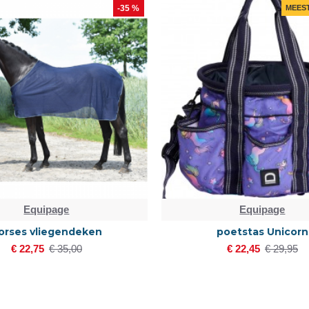
-35 %
MEES
Equipage
Equipage
orses vliegendeken
poetstas Unicorn
€ 22,75
€ 35,00
€ 22,45
€ 29,95