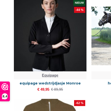
NIEUW
-44 %
Equipage
equipage wedstrijdjasje Monroe
h
€ 49,95
€ 89,95
8,4
-62 %