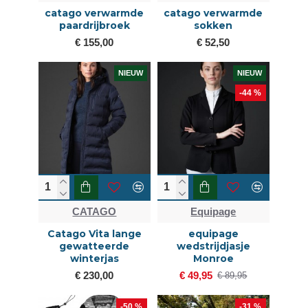
catago verwarmde
catago verwarmde
paardrijbroek
sokken
€ 155,00
€ 52,50
NIEUW
NIEUW
-44 %
CATAGO
Equipage
Catago Vita lange
equipage
gewatteerde
wedstrijdjasje
winterjas
Monroe
€ 230,00
€ 49,95
€ 89,95
-50 %
-31 %