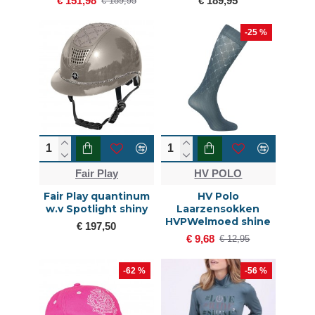
€ 151,98
€ 189,95
€ 189,95
-25 %
Fair Play
HV POLO
Fair Play quantinum
HV Polo
w.v Spotlight shiny
Laarzensokken
HVPWelmoed shine
€ 197,50
€ 9,68
€ 12,95
-62 %
-56 %