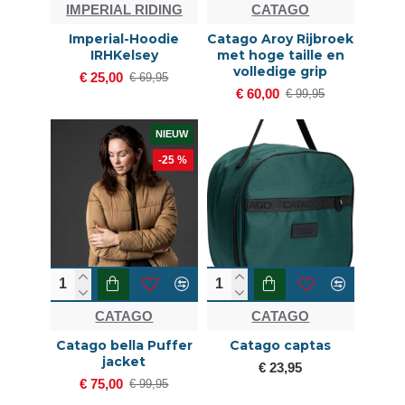
IMPERIAL RIDING
CATAGO
Imperial-Hoodie
Catago Aroy Rijbroek
IRHKelsey
met hoge taille en
volledige grip
€ 25,00
€ 69,95
€ 60,00
€ 99,95
NIEUW
-25 %
CATAGO
CATAGO
Catago bella Puffer
Catago captas
jacket
€ 23,95
€ 75,00
€ 99,95