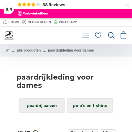
×
38
Reviews
8,4
LOGIN
REGISTREREN
WHATSAPP
alle producten
paardrijkleding voor dames
paardrijkleding voor
dames
shirts
rijhelm
vesten en truien
voo