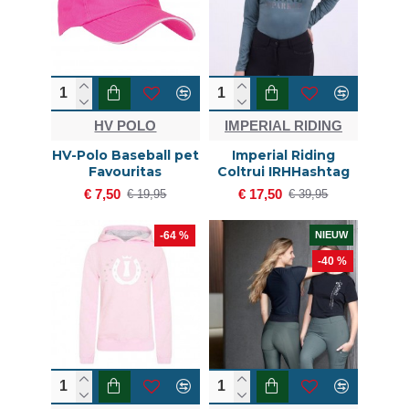
HV POLO
IMPERIAL RIDING
HV-Polo Baseball pet
Imperial Riding
Favouritas
Coltrui IRHHashtag
€ 7,50
€ 17,50
€ 19,95
€ 39,95
-64 %
NIEUW
-40 %