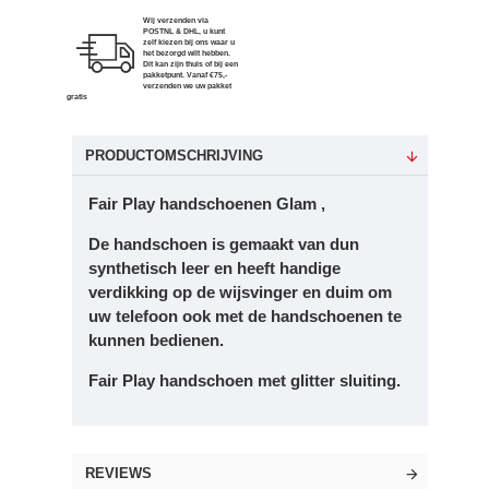
Wij verzenden via
POSTNL & DHL, u kunt
zelf kiezen bij ons waar u
het bezorgd wilt hebben.
Dit kan zijn thuis of bij een
pakketpunt. Vanaf €75,-
verzenden we uw pakket
gratis
PRODUCTOMSCHRIJVING
Fair Play handschoenen Glam ,
De handschoen is gemaakt van dun
synthetisch leer en heeft handige
verdikking op de wijsvinger en duim om
uw telefoon ook met de handschoenen te
kunnen bedienen.
Fair Play handschoen met glitter sluiting.
REVIEWS