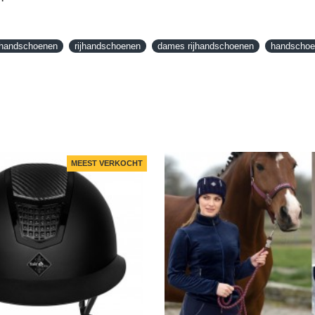
ijhandschoenen
rijhandschoenen
dames rijhandschoenen
handschoen
MEEST VERKOCHT