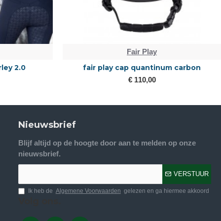
Fair Play
rley 2.0
fair play cap quantinum carbon
€ 110,00
Nieuwsbrief
Blijf altijd op de hoogte door aan te melden op onze
nieuwsbrief.
VERSTUUR
Ik heb de
Algemene Voorwaarden
gelezen en ga hiermee akkoord
Volg ons.