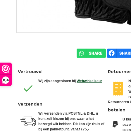
Vertrouwd
Retourne
8,4
Wij zijn aangesloten bij
Webwinkelkeur
N
d
W
r
Retourneren k
Verzenden
betalen
Wij verzenden via POSTNL & DHL, u
kunt zelf kiezen bij ons waar u het
U kun
bezorgd wilt hebben. Dit kan zijn thuis of
paypa
bij een pakketpunt. Vanaf €75,-
geen