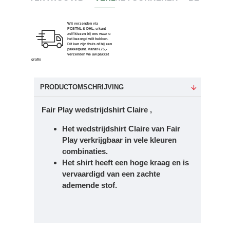
Wij verzenden via
POSTNL & DHL, u kunt
zelf kiezen bij ons waar u
het bezorgd wilt hebben.
Dit kan zijn thuis of bij een
pakketpunt. Vanaf €75,-
verzenden we uw pakket
gratis
PRODUCTOMSCHRIJVING
Fair Play wedstrijdshirt Claire ,
Het wedstrijdshirt Claire van Fair
Play verkrijgbaar in vele kleuren
combinaties.
Het shirt heeft een hoge kraag en is
vervaardigd van een zachte
ademende stof.