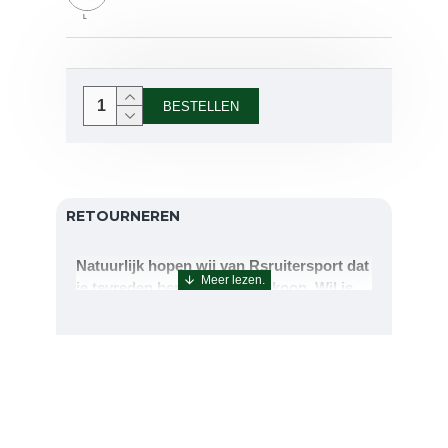
L
BESTELLEN
RETOURNEREN
Natuurlijk hopen wij van Rsruitersport dat
je tevreden bent met uw aankoop. Wil je
echter toch iets retourneren of ruilen dan
kan dat uiteraard!Retourneren kan tot 14
dagen na aflevering.De artikelen kunt u
terug sturen naar : Rsruitersport
Terbregseweg 89 3056JV RotterdamWilt u
een artikel ruilen dan zorgen wij dat dit zo
snel mogelijk geregeld is.Wenst u uw geld