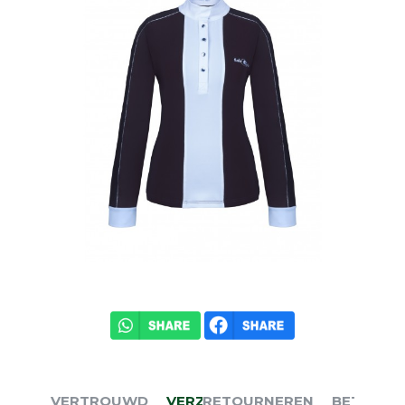
VERTROUWD
VERZENDEN
RETOURNEREN
BETALEN