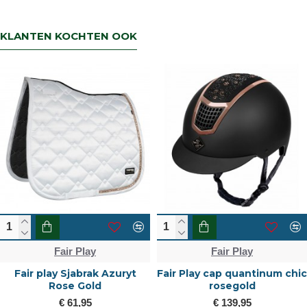
terug dan zorgen wij voor een
retourbetaling binnen 5 werkdagen.
KLANTEN KOCHTEN OOK
Fair Play
Fair Play
Fair play Sjabrak Azuryt
Fair Play cap quantinum chic
Rose Gold
rosegold
€ 61,95
€ 139,95