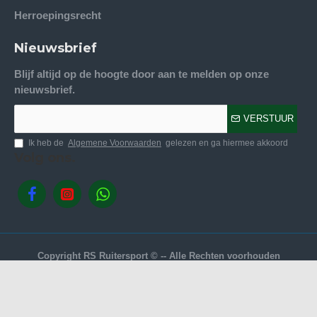
Herroepingsrecht
Nieuwsbrief
Blijf altijd op de hoogte door aan te melden op onze
nieuwsbrief.
VERSTUUR
Ik heb de
Algemene Voorwaarden
gelezen en ga hiermee akkoord
Volg ons.
Copyright RS Ruitersport © -- Alle Rechten voorhouden