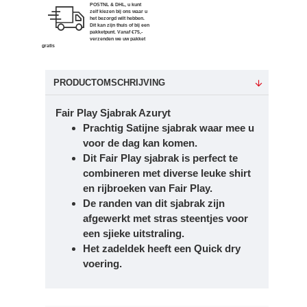
POSTNL & DHL, u kunt
zelf kiezen bij ons waar u
het bezorgd wilt hebben.
Dit kan zijn thuis of bij een
pakketpunt. Vanaf €75,-
verzenden we uw pakket
gratis
PRODUCTOMSCHRIJVING
Fair Play Sjabrak Azuryt
Prachtig Satijne sjabrak waar mee u
voor de dag kan komen.
Dit Fair Play sjabrak is perfect te
combineren met diverse leuke shirt
en rijbroeken van Fair Play.
De randen van dit sjabrak zijn
afgewerkt met stras steentjes voor
een sjieke uitstraling.
Het zadeldek heeft een Quick dry
voering.