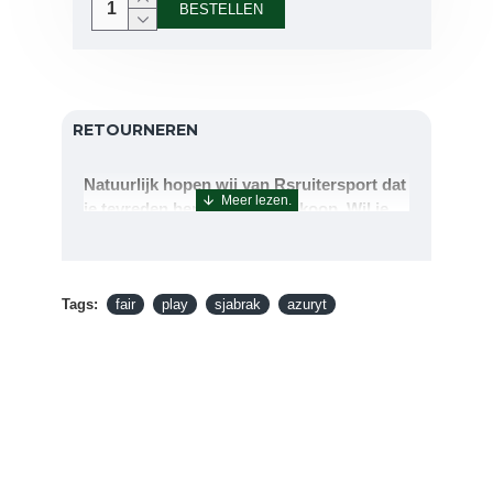
BESTELLEN
RETOURNEREN
Natuurlijk hopen wij van Rsruitersport dat
je tevreden bent met uw aankoop. Wil je
echter toch iets retourneren of ruilen dan
kan dat uiteraard!Retourneren kan tot 14
dagen na aflevering.De artikelen kunt u
Tags:
terug sturen naar : Rsruitersport
fair
play
sjabrak
azuryt
Terbregseweg 89 3056JV RotterdamWilt u
een artikel ruilen dan zorgen wij dat dit zo
snel mogelijk geregeld is.Wenst u uw geld
terug dan zorgen wij voor een
retourbetaling binnen 5 werkdagen.