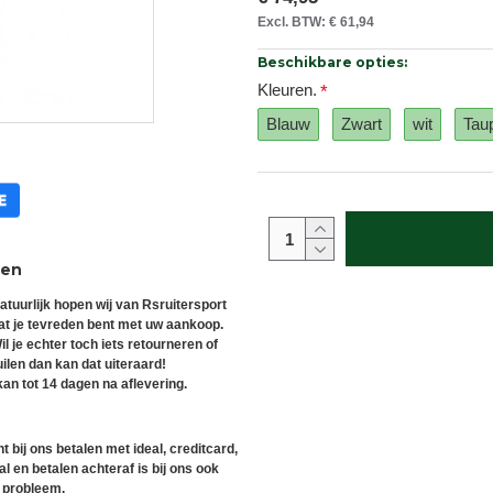
Excl. BTW: € 61,94
Beschikbare opties:
Kleuren.
Blauw
Zwart
wit
Tau
ren
atuurlijk hopen wij van Rsruitersport
at je tevreden bent met uw aankoop.
il je echter toch iets retourneren of
uilen dan kan dat uiteraard!
an tot 14 dagen na aflevering.
t bij ons betalen met ideal, creditcard,
l en betalen achteraf is bij ons ook
 probleem.