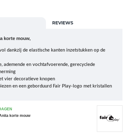
REVIEWS
ita korte mouw,
jlvol dankzij de elastische kanten inzetstukken op de
e, ademende en vochtafvoerende, gerecyclede
herming
et vier decoratieve knopen
biezen en een geborduurd Fair Play-logo met kristallen
 DAGEN
 Anita korte mouw