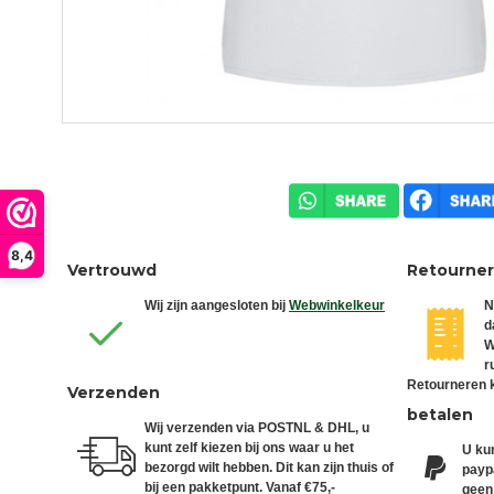
8,4
Vertrouwd
Retourne
Wij zijn aangesloten bij
Webwinkelkeur
N
d
W
r
Retourneren k
Verzenden
betalen
Wij verzenden via POSTNL & DHL, u
kunt zelf kiezen bij ons waar u het
U kun
bezorgd wilt hebben. Dit kan zijn thuis of
paypa
bij een pakketpunt. Vanaf €75,-
geen