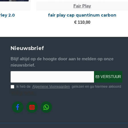
Fair Play
rley 2.0
fair play cap quantinum carbon
€ 110,00
Nieuwsbrief
Blijf altijd op de hoogte door aan te melden op onze
nieuwsbrief.
VERSTUUR
Ik heb de
Algemene Voorwaarden
gelezen en ga hiermee akkoord
Volg ons.