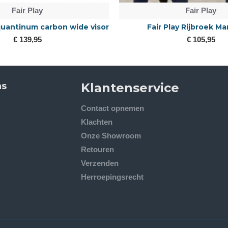
Fair Play
Fair Play
 quantinum carbon wide visor
Fair Play Rijbroek Ma
€ 139,95
€ 105,95
ns
Klantenservice
Contact opnemen
Klachten
Onze Showroom
Retouren
Verzenden
Herroepingsrecht