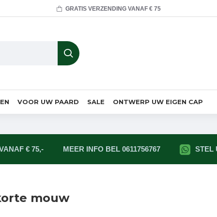
GRATIS VERZENDING VANAF € 75
MEN
VOOR UW PAARD
SALE
ONTWERP UW EIGEN CAP
ANAF € 75,-
MEER INFO BEL 0611756767
STEL
 korte mouw