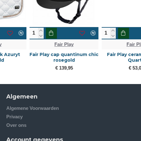
Fair Play
Fair Play
Fair Play ceramic sjabrak
fair play cap quantinum
Quartz
carbon wide visor
€ 53,00
€ 139,95
Algemeen
Algemene Voorwaarden
Privacy
Over ons
Account gegevens