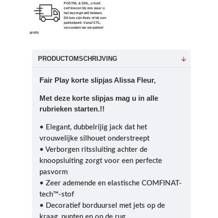
POSTNL & DHL, u kunt
zelf kiezen bij ons waar u
het bezorgd wilt hebben.
Dit kan zijn thuis of bij een
pakketpunt. Vanaf €75,-
verzenden we uw pakket
gratis
PRODUCTOMSCHRIJVING
Fair Play korte slipjas Alissa Fleur,
Met deze korte slipjas mag u in alle
rubrieken starten.!!
• Elegant, dubbelrijig jack dat het
vrouwelijke silhouet onderstreept
• Verborgen ritssluiting achter de
knoopsluiting zorgt voor een perfecte
pasvorm
• Zeer ademende en elastische COMFINAT-
tech™-stof
• Decoratief borduursel met jets op de
kraag, punten en op de rug