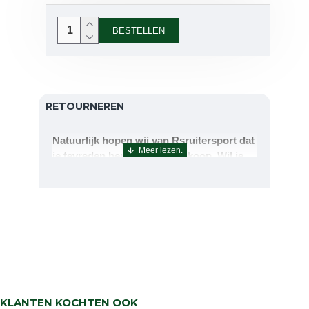
BESTELLEN
RETOURNEREN
Natuurlijk hopen wij van Rsruitersport dat
je tevreden bent met uw aankoop. Wil je
echter toch iets retourneren of ruilen dan
kan dat uiteraard!Retourneren kan tot 14
dagen na aflevering.De artikelen kunt u
terug sturen naar : Rsruitersport
Terbregseweg 89 3056JV RotterdamWilt u
een artikel ruilen dan zorgen wij dat dit zo
snel mogelijk geregeld is.Wenst u uw geld
terug dan zorgen wij voor een
retourbetaling binnen 5 werkdagen.
KLANTEN KOCHTEN OOK