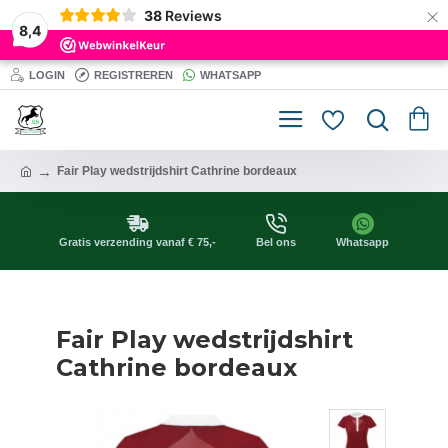
×
38
Reviews
8,4
LOGIN
REGISTREREN
WHATSAPP
Fair Play wedstrijdshirt Cathrine bordeaux
Gratis verzending vanaf € 75,-
Bel ons
Whatsapp
Fair Play wedstrijdshirt
Cathrine bordeaux