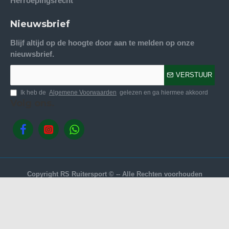
Herroepingsrecht
Nieuwsbrief
Blijf altijd op de hoogte door aan te melden op onze
nieuwsbrief.
VERSTUUR
Ik heb de
Algemene Voorwaarden
gelezen en ga hiermee akkoord
Volg ons.
Copyright RS Ruitersport © -- Alle Rechten voorhouden