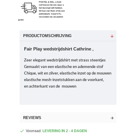
POSTNL & DHL, u kunt
zelf kiezen bij ons waar u
het bezorgd wilt hebben.
Dit kan zijn thuis of bij een
pakketpunt. Vanaf €75,-
verzenden we uw pakket
gratis
PRODUCTOMSCHRIJVING
Fair Play wedstrijdshirt Cathrine ,
Zeer elegant wedstrijdshirt met strass steentjes
Gemaakt van een elastische en ademende stof
Chique, wit en zilver, elastische inzet op de mouwen
elastische mesh-inzetstukken aan de voorkant,
en
achterkant van de mouwen
REVIEWS
Voorraad:
LEVERING IN 2 - 4 DAGEN