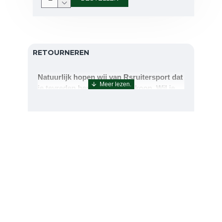
RETOURNEREN
Natuurlijk hopen wij van Rsruitersport dat
je tevreden bent met uw aankoop. Wil je
echter toch iets retourneren of ruilen dan
kan dat uiteraard!Retourneren kan tot 14
dagen na aflevering.De artikelen kunt u
terug sturen naar : Rsruitersport
Terbregseweg 89 3056JV RotterdamWilt u
een artikel ruilen dan zorgen wij dat dit zo
snel mogelijk geregeld is.Wenst u uw geld
terug dan zorgen wij voor een
retourbetaling binnen 5 werkdagen.