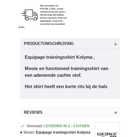
Wij verzenden via
POSTNL & DHL, u kunt
zelf kiezen bij ons waar u
het bezorgd wilt hebben.
Dit kan zijn thuis of bij een
pakketpunt. Vanaf €75,-
verzenden we uw pakket
gratis
PRODUCTOMSCHRIJVING
Equipage trainingsshirt Kolyma ,
Mooie en functioneel trainingsshirt van
een ademende zachte stof.
Het shirt heeft een korte rits bij de hals
REVIEWS
Voorraad:
LEVERING IN 2 - 4 DAGEN
Model:
Equipage trainingsshirt Kolyma