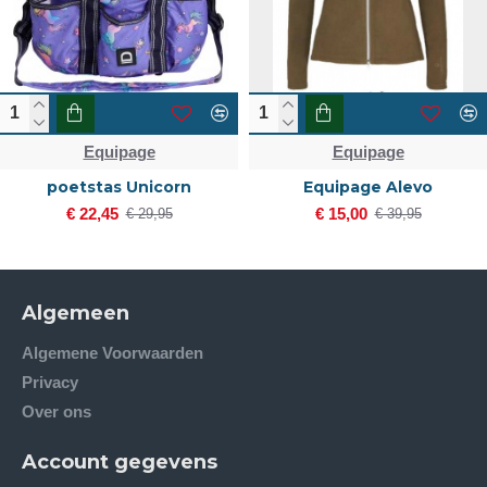
Equipage
Equipage
poetstas Unicorn
Equipage Alevo
€ 22,45
€ 15,00
€ 29,95
€ 39,95
Algemeen
Algemene Voorwaarden
Privacy
Over ons
Account gegevens