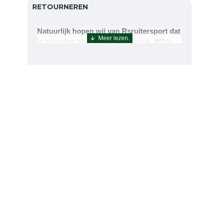
RETOURNEREN
Natuurlijk hopen wij van Rsruitersport dat
je tevreden bent met uw aankoop. Wil je
echter toch iets retourneren of ruilen dan
kan dat uiteraard!Retourneren kan tot 14
dagen na aflevering.De artikelen kunt u
terug sturen naar : Rsruitersport
Terbregseweg 89 3056JV RotterdamWilt u
een artikel ruilen dan zorgen wij dat dit zo
snel mogelijk geregeld is.Wenst u uw geld
terug dan zorgen wij voor een
retourbetaling binnen 5 werkdagen.