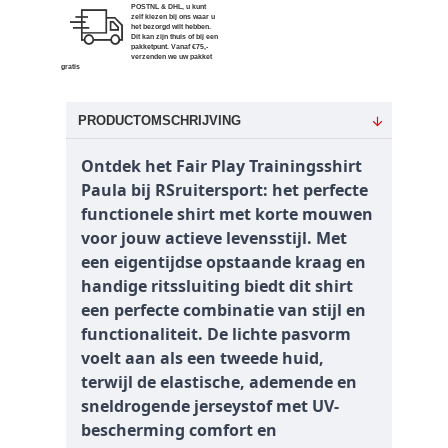
POSTNL & DHL, u kunt
zelf kiezen bij ons waar u
het bezorgd wilt hebben.
Dit kan zijn thuis of bij een
pakketpunt. Vanaf €75,-
verzenden we uw pakket
gratis
PRODUCTOMSCHRIJVING
Ontdek het Fair Play Trainingsshirt
Paula bij RSruitersport: het perfecte
functionele shirt met korte mouwen
voor jouw actieve levensstijl. Met
een eigentijdse opstaande kraag en
handige ritssluiting biedt dit shirt
een perfecte combinatie van stijl en
functionaliteit. De lichte pasvorm
voelt aan als een tweede huid,
terwijl de elastische, ademende en
sneldrogende jerseystof met UV-
bescherming comfort en