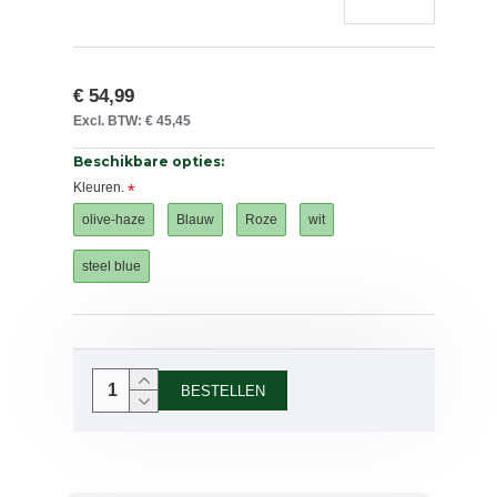
€ 54,99
Excl. BTW: € 45,45
Beschikbare opties:
Kleuren.
olive-haze
Blauw
Roze
wit
steel blue
BESTELLEN