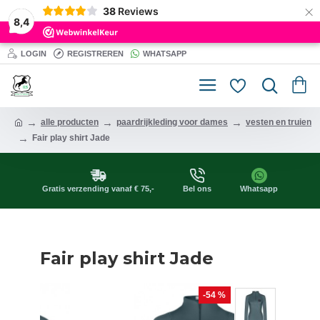
×
38
Reviews
8,4
LOGIN
REGISTREREN
WHATSAPP
alle producten
paardrijkleding voor dames
vesten en truien
Fair play shirt Jade
Gratis verzending vanaf € 75,-
Bel ons
Whatsapp
Fair play shirt Jade
-54 %