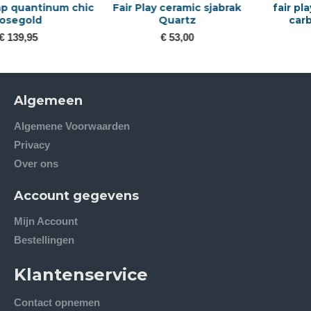
Fair Play ceramic sjabrak
fair play cap quantinum
Quartz
carbon wide visor
€ 53,00
€ 139,95
Algemeen
Algemene Voorwaarden
Privacy
Over ons
Account gegevens
Mijn Account
Bestellingen
Klantenservice
Contact opnemen