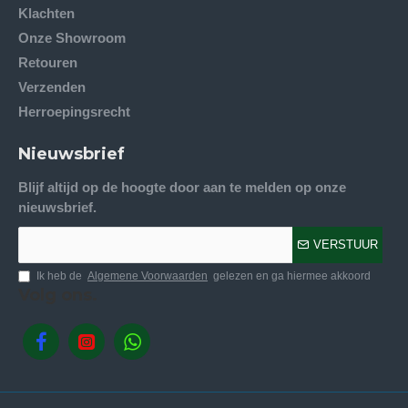
Klachten
Onze Showroom
Retouren
Verzenden
Herroepingsrecht
Nieuwsbrief
Blijf altijd op de hoogte door aan te melden op onze
nieuwsbrief.
VERSTUUR
Ik heb de
Algemene Voorwaarden
gelezen en ga hiermee akkoord
Volg ons.