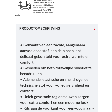
POSTNL & DHL, u kunt
zelf kiezen bij ons waar u
het bezorgd wilt hebben.
Dit kan zijn thuis of bij een
pakketpunt. Vanaf €75,-
verzenden we uw pakket
gratis
PRODUCTOMSCHRIJVING
• Gemaakt van een zachte, aangenaam
aanvoelende stof, aan de binnenkant
delicaat geborsteld voor extra warmte en
comfort
• Gesneden om het vrouwelijke silhouet te
benadrukken
• Ademende, elastische en snel drogende
technische stof voor volledige vrijheid en
comfort
• Uniek gevormde raglanmouwen zorgen
voor extra comfort en een moderne look
• Rits aan de voorkant voor eenvoudig aan-