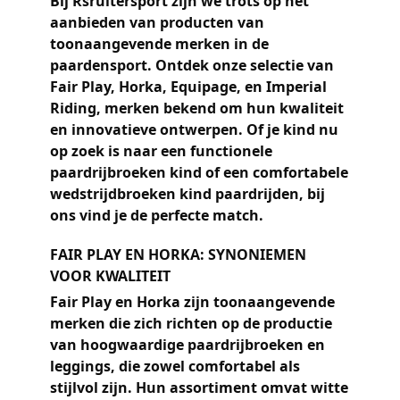
Bij Rsruitersport zijn we trots op het
aanbieden van producten van
toonaangevende merken in de
paardensport. Ontdek onze selectie van
Fair Play
,
Horka
,
Equipage
, en
Imperial
Riding
, merken bekend om hun kwaliteit
en innovatieve ontwerpen. Of je kind nu
op zoek is naar een
functionele
paardrijbroeken kind
of een
comfortabele
wedstrijdbroeken
kind
paardrijden
, bij
ons vind je de perfecte match.
FAIR PLAY EN HORKA: SYNONIEMEN
VOOR KWALITEIT
Fair Play
en
Horka
zijn toonaangevende
merken die zich richten op de productie
van hoogwaardige paardrijbroeken en
leggings, die zowel comfortabel als
stijlvol zijn. Hun assortiment omvat
witte