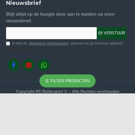
Nieuwsbrief
Blijf altijd op de hoogte door aan te melden op onze
nieuwsbrief.
VERSTUUR
Ik heb de
Algemene Voorwaarden
gelezen en ga hiermee akkoord
Volg ons.
FILTER PRODUCTEN
Copyright RS Ruitersport © -- Alle Rechten voorhouden