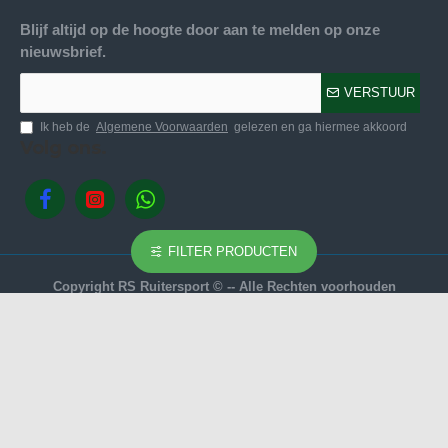
Blijf altijd op de hoogte door aan te melden op onze
nieuwsbrief.
VERSTUUR
Ik heb de
Algemene Voorwaarden
gelezen en ga hiermee akkoord
Volg ons.
FILTER PRODUCTEN
Copyright RS Ruitersport © -- Alle Rechten voorhouden