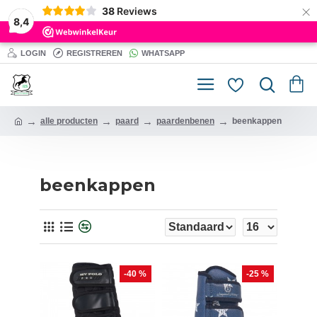
×
38
Reviews
8,4
LOGIN
REGISTREREN
WHATSAPP
alle producten
paard
paardenbenen
beenkappen
beenkappen
-40 %
-25 %