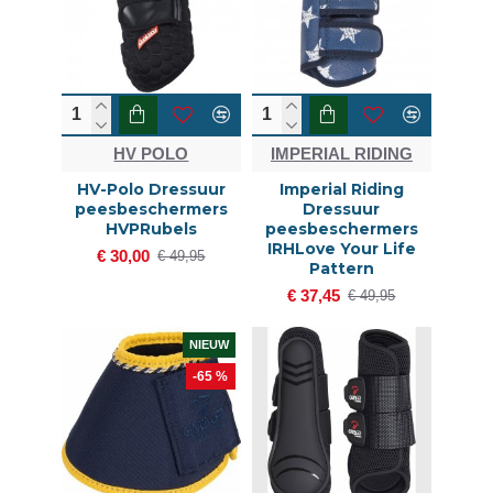
HV POLO
IMPERIAL RIDING
HV-Polo Dressuur
Imperial Riding
peesbeschermers
Dressuur
HVPRubels
peesbeschermers
IRHLove Your Life
€ 30,00
€ 49,95
Pattern
€ 37,45
€ 49,95
NIEUW
-65 %