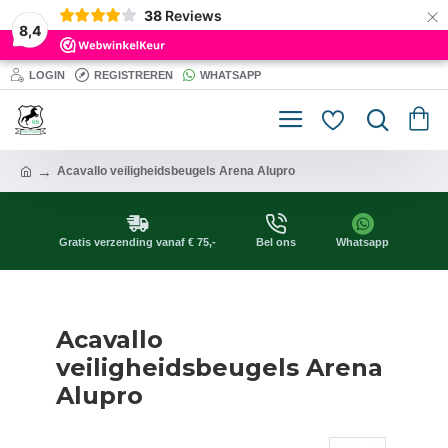
×
38
Reviews
8,4
LOGIN
REGISTREREN
WHATSAPP
Acavallo veiligheidsbeugels Arena Alupro
Gratis verzending vanaf € 75,-
Bel ons
Whatsapp
Acavallo
veiligheidsbeugels Arena
Alupro