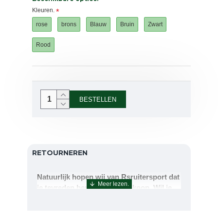
Kleuren.
rose
brons
Blauw
Bruin
Zwart
Rood
BESTELLEN
RETOURNEREN
Natuurlijk hopen wij van Rsruitersport dat
je tevreden bent met uw aankoop. Wil je
echter toch iets retourneren of ruilen dan
kan dat uiteraard!Retourneren kan tot 14