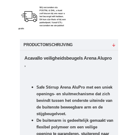
Wij verzenden via
POSTNL & DHL, u kunt
zelf kiezen bij ons waar u
het bezorgd wilt hebben.
Dit kan zijn thuis of bij een
pakketpunt. Vanaf €75,-
verzenden we uw pakket
gratis
PRODUCTOMSCHRIJVING
Acavallo veiligheidsbeugels Arena Alupro
,
Safe Stirrup Arena AluPro met een uniek
openings- en sluitmechanisme dat zich
bevindt tussen het onderste uiteinde van
de buitenste beweegbare arm en de
stijgbeugelvoet.
De buitenarm is gedeeltelijk gemaakt van
flexibel polymeer om een ​​veilige
opening te garanderen, stuiterend naar