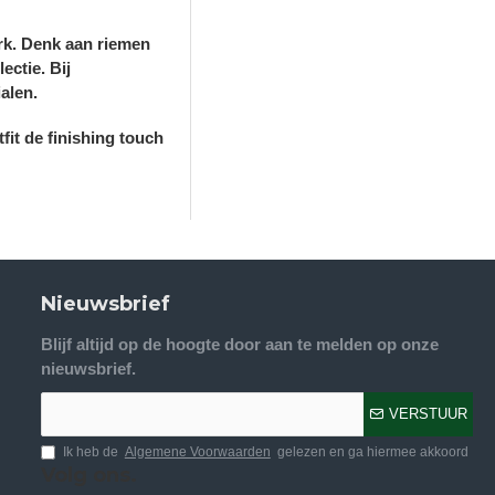
erk. Denk aan riemen
ectie. Bij
alen.
fit de finishing touch
Nieuwsbrief
Blijf altijd op de hoogte door aan te melden op onze
nieuwsbrief.
VERSTUUR
Ik heb de
Algemene Voorwaarden
gelezen en ga hiermee akkoord
Volg ons.