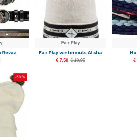
ay
Fair Play
em Revaz
Fair Play wintermuts Alisha
Hor
5
€ 7,50
€ 19,95
€
-50 %