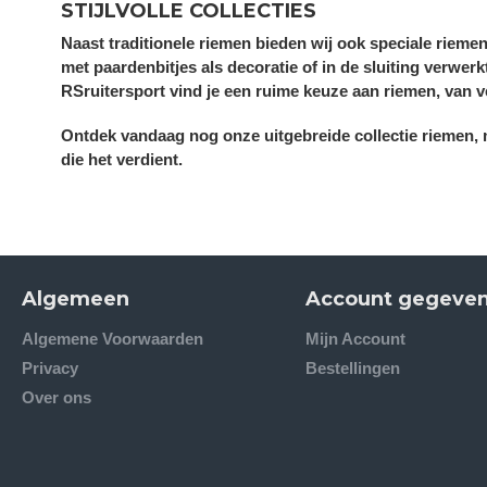
STIJLVOLLE COLLECTIES
Naast traditionele riemen bieden wij ook speciale riemen
met paardenbitjes als decoratie of in de sluiting verwerk
RSruitersport vind je een ruime keuze aan riemen, van ve
Ontdek vandaag nog onze uitgebreide collectie riemen, mu
die het verdient.
Algemeen
Account gegeve
Algemene Voorwaarden
Mijn Account
Privacy
Bestellingen
Over ons