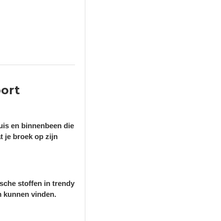
port
ruis en binnenbeen die
 je broek op zijn
ische stoffen in trendy
m kunnen vinden.