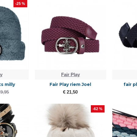
-25 %
ay
Fair Play
s milly
Fair Play riem Joel
fair p
19,95
€ 21,50
-62 %