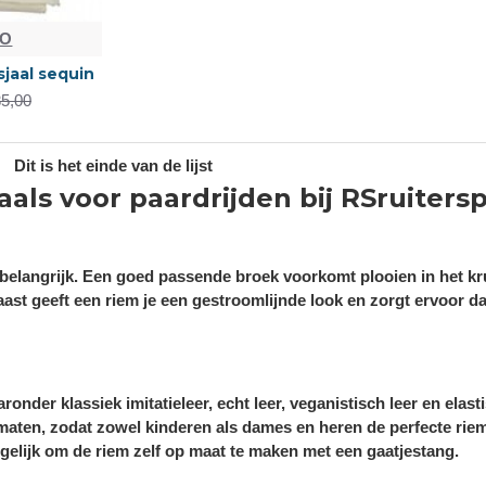
LO
sjaal sequin
35,00
Dit is het einde van de lijst
aals voor paardrijden bij RSruiters
r belangrijk. Een goed passende broek voorkomt plooien in het k
st geeft een riem je een gestroomlijnde look en zorgt ervoor dat
onder klassiek imitatieleer, echt leer, veganistisch leer en elast
 maten, zodat zowel kinderen als dames en heren de perfecte rie
ogelijk om de riem zelf op maat te maken met een gaatjestang.