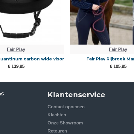
Fair Play
Fair Play
 quantinum carbon wide visor
Fair Play Rijbroek Ma
€ 139,95
€ 105,95
ns
Klantenservice
Contact opnemen
Klachten
Onze Showroom
Retouren