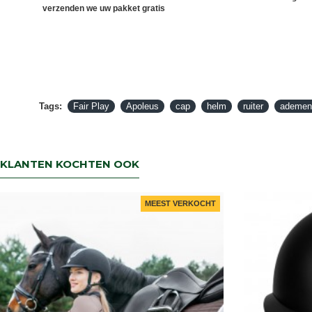
verzenden we uw pakket gratis
Tags:
Fair Play
Apoleus
cap
helm
ruiter
ademen
KLANTEN KOCHTEN OOK
MEEST VERKOCHT