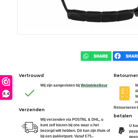
Vertrouwd
Retourne
Wij zijn aangesloten bij
Webwinkelkeur
N
d
8,4
W
r
Retourneren k
Verzenden
betalen
Wij verzenden via POSTNL & DHL, u
kunt zelf kiezen bij ons waar u het
U kun
bezorgd wilt hebben. Dit kan zijn thuis of
paypa
bij een pakketpunt. Vanaf €75,-
geen