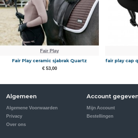
Fair Play
Fair Play ceramic sjabrak Quartz
fair play cap
€ 53,00
Algemeen
Account gegeve
Algemene Voorwaarden
Mijn Account
Privacy
Bestellingen
Over ons