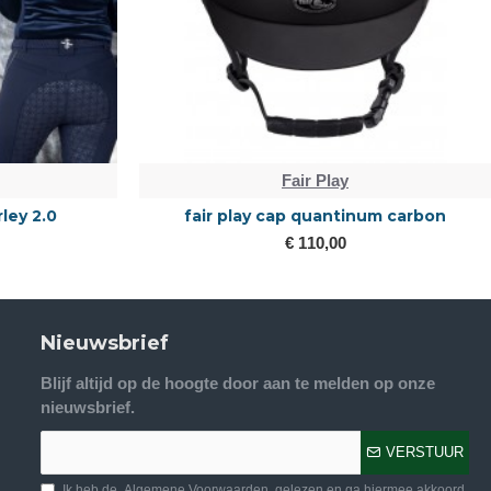
Fair Play
rley 2.0
fair play cap quantinum carbon
€ 110,00
Nieuwsbrief
Blijf altijd op de hoogte door aan te melden op onze
nieuwsbrief.
VERSTUUR
Ik heb de
Algemene Voorwaarden
gelezen en ga hiermee akkoord