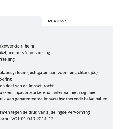
REVIEWS
fgewerkte rijhelm
nkzij memoryfoam voering
stelling
tilatiesysteem (luchtgaten aan voor- en achterzijde)
oering
een deel van de impactkracht
ok- en impactabsorberend materiaal met nog meer
ruik van gepatenteerde impactabsorberende halve ballen
ermen tegen de druk van zijdelingse vervorming
snorm : VG1 01.040 2014-12