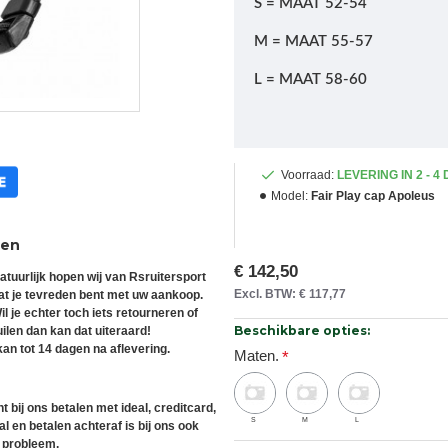
S = MAAT 52-54
M = MAAT 55-57
L = MAAT 58-60
Voorraad:
LEVERING IN 2 - 4
Model:
Fair Play cap Apoleus
ren
€ 142,50
atuurlijk hopen wij van Rsruitersport
Excl. BTW: € 117,77
at je tevreden bent met uw aankoop.
il je echter toch iets retourneren of
Beschikbare opties:
uilen dan kan dat uiteraard!
an tot 14 dagen na aflevering.
Maten.
t bij ons betalen met ideal, creditcard,
S
M
L
l en betalen achteraf is bij ons ook
 probleem.