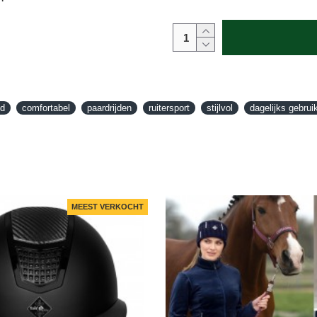
d
comfortabel
paardrijden
ruitersport
stijlvol
dagelijks gebrui
MEEST VERKOCHT