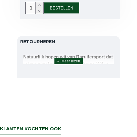
BESTELLEN
RETOURNEREN
Natuurlijk hopen wij van Rsruitersport dat
je tevreden bent met uw aankoop. Wil je
echter toch iets retourneren of ruilen dan
kan dat uiteraard!Retourneren kan tot 14
dagen na aflevering.De artikelen kunt u
terug sturen naar : Rsruitersport
Terbregseweg 89 3056JV RotterdamWilt u
een artikel ruilen dan zorgen wij dat dit zo
snel mogelijk geregeld is.Wenst u uw geld
terug dan zorgen wij voor een
retourbetaling binnen 5 werkdagen.
KLANTEN KOCHTEN OOK