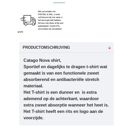
Wij verzenden via
POSTNL & DHL, u kunt
zelf kiezen bij ons waar u
het bezorgd wilt hebben.
Dit kan zijn thuis of bij een
pakketpunt. Vanaf €75,-
verzenden we uw pakket
gratis
PRODUCTOMSCHRIJVING
Catago Nova shirt,
Sportief
en
dagelijks te dragen
t-shirt
wat
gemaakt is van
een
functionele
zweet
absorberend
en
antibacteriële
stretch
materiaal
.
Het
T-shirt
is
een
dunner
en
is
extra
ademend
op
de
achterkant
,
waardoor
extra
zweet
absorptie
wanneer
het
heet is.
Het
T-shirt
heeft
een
rits en logo aan de
voorzijde.