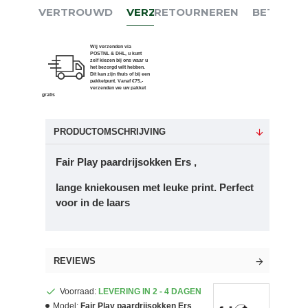
VERTROUWD
VERZENDEN
RETOURNEREN
BETALEN
Wij verzenden via
POSTNL & DHL, u kunt
zelf kiezen bij ons waar u
het bezorgd wilt hebben.
Dit kan zijn thuis of bij een
pakketpunt. Vanaf €75,-
verzenden we uw pakket
gratis
PRODUCTOMSCHRIJVING
Fair Play paardrijsokken Ers ,
lange kniekousen met leuke print. Perfect
voor in de laars
REVIEWS
Voorraad:
LEVERING IN 2 - 4 DAGEN
Model:
Fair Play paardrijsokken Ers