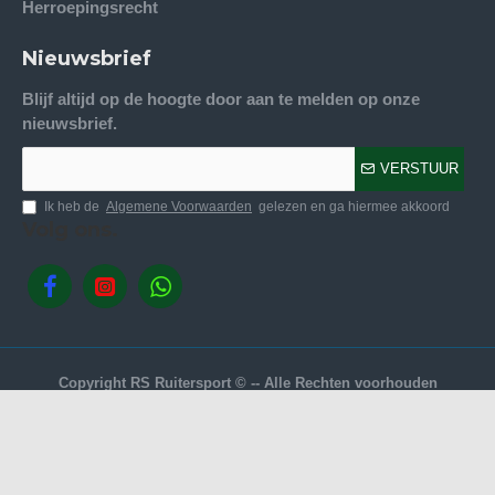
Herroepingsrecht
Nieuwsbrief
Blijf altijd op de hoogte door aan te melden op onze
nieuwsbrief.
VERSTUUR
Ik heb de
Algemene Voorwaarden
gelezen en ga hiermee akkoord
Volg ons.
Copyright RS Ruitersport © -- Alle Rechten voorhouden