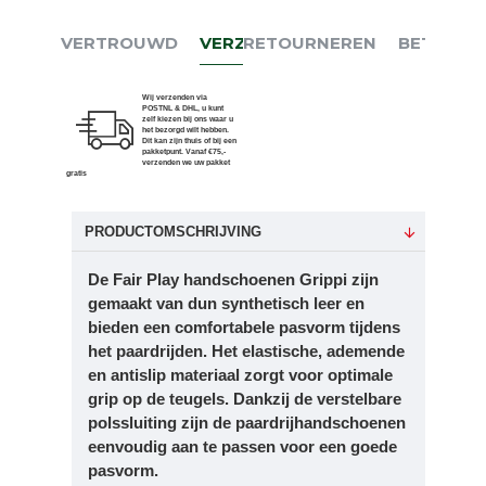
VERTROUWD
VERZENDEN
RETOURNEREN
BETALEN
Wij verzenden via
POSTNL & DHL, u kunt
zelf kiezen bij ons waar u
het bezorgd wilt hebben.
Dit kan zijn thuis of bij een
pakketpunt. Vanaf €75,-
verzenden we uw pakket
gratis
PRODUCTOMSCHRIJVING
De Fair Play handschoenen
Grippi zijn
gemaakt van dun synthetisch leer en
bieden een comfortabele pasvorm tijdens
het paardrijden. Het elastische, ademende
en antislip materiaal zorgt voor optimale
grip op de teugels. Dankzij de verstelbare
polssluiting zijn de paardrijhandschoenen
eenvoudig aan te passen voor een goede
pasvorm.