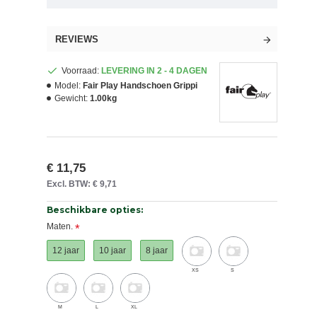
REVIEWS
Voorraad:
LEVERING IN 2 - 4 DAGEN
Model:
Fair Play Handschoen Grippi
Gewicht:
1.00kg
€ 11,75
Excl. BTW: € 9,71
Beschikbare opties:
Maten.
12 jaar
10 jaar
8 jaar
XS
S
M
L
XL