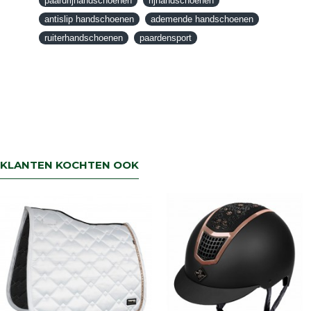
paardrijhandschoenen
rijhandschoenen
een artikel ruilen dan zorgen wij dat dit zo
antislip handschoenen
ademende handschoenen
snel mogelijk geregeld is.Wenst u uw geld
ruiterhandschoenen
paardensport
terug dan zorgen wij voor een
retourbetaling binnen 5 werkdagen.
KLANTEN KOCHTEN OOK