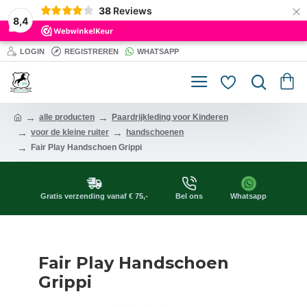
×
38
Reviews
8,4
LOGIN
REGISTREREN
WHATSAPP
alle producten
Paardrijkleding voor Kinderen
voor de kleine ruiter
handschoenen
Fair Play Handschoen Grippi
Gratis verzending vanaf € 75,-
Bel ons
Whatsapp
Fair Play Handschoen
Grippi