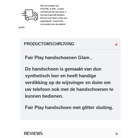
Wij verzenden via
POSTNL & DHL, u kunt
zelf kiezen bij ons waar u
het bezorgd wilt hebben.
Dit kan zijn thuis of bij een
pakketpunt. Vanaf €75,-
verzenden we uw pakket
gratis
PRODUCTOMSCHRIJVING
Fair Play handschoenen Glam ,
De handschoen is gemaakt van dun
synthetisch leer en heeft handige
verdikking op de wijsvinger en duim om
uw telefoon ook met de handschoenen te
kunnen bedienen.
Fair Play handschoen met glitter sluiting.
REVIEWS