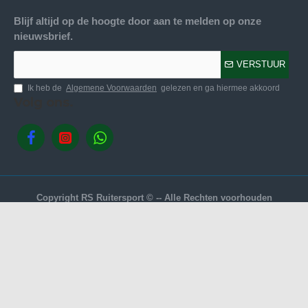
Blijf altijd op de hoogte door aan te melden op onze
nieuwsbrief.
VERSTUUR
Ik heb de
Algemene Voorwaarden
gelezen en ga hiermee akkoord
Volg ons.
Copyright RS Ruitersport © -- Alle Rechten voorhouden