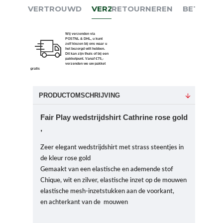
VERTROUWD
VERZENDEN
RETOURNEREN
BETALEN
Wij verzenden via
POSTNL & DHL, u kunt
zelf kiezen bij ons waar u
het bezorgd wilt hebben.
Dit kan zijn thuis of bij een
pakketpunt. Vanaf €75,-
verzenden we uw pakket
gratis
PRODUCTOMSCHRIJVING
Fair Play wedstrijdshirt Cathrine rose gold
,
Zeer elegant wedstrijdshirt met strass steentjes in
de kleur rose gold
Gemaakt van een elastische en ademende stof
Chique, wit en zilver, elastische inzet op de mouwen
elastische mesh-inzetstukken aan de voorkant,
en
achterkant van de mouwen