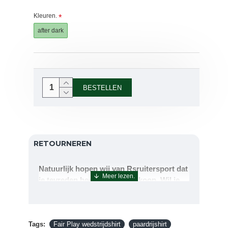
Kleuren.
after dark
BESTELLEN
RETOURNEREN
Natuurlijk hopen wij van Rsruitersport dat
je tevreden bent met uw aankoop. Wil je
echter toch iets retourneren of ruilen dan
kan dat uiteraard!Retourneren kan tot 14
dagen na aflevering.De artikelen kunt u
Tags:
terug sturen naar : Rsruitersport
Fair Play wedstrijdshirt
paardrijshirt