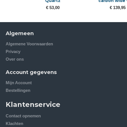
Quartz
carbon wide visor
€ 53,00
€ 139,95
Algemeen
Algemene Voorwaarden
Privacy
Over ons
Account gegevens
Mijn Account
Bestellingen
Klantenservice
Contact opnemen
Klachten