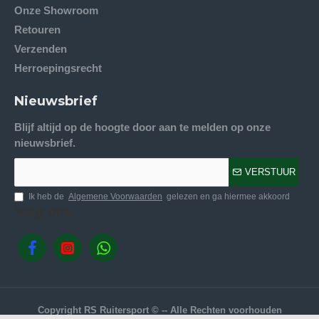
Onze Showroom
Retouren
Verzenden
Herroepingsrecht
Nieuwsbrief
Blijf altijd op de hoogte door aan te melden op onze
nieuwsbrief.
VERSTUUR
Ik heb de
Algemene Voorwaarden
gelezen en ga hiermee akkoord
Volg ons.
Copyright RS Ruitersport © -- Alle Rechten voorhouden