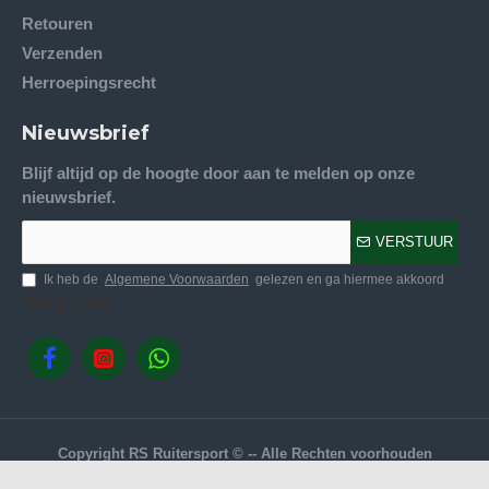
Retouren
Verzenden
Herroepingsrecht
Nieuwsbrief
Blijf altijd op de hoogte door aan te melden op onze
nieuwsbrief.
VERSTUUR
Ik heb de
Algemene Voorwaarden
gelezen en ga hiermee akkoord
Volg ons.
Copyright RS Ruitersport © -- Alle Rechten voorhouden