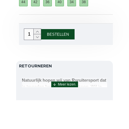
44
42
36
40
34
38
BESTELLEN
RETOURNEREN
Natuurlijk hopen wij van Rsruitersport dat
je tevreden bent met uw aankoop. Wil je
echter toch iets retourneren of ruilen dan
kan dat uiteraard!Retourneren kan tot 14
dagen na aflevering.De artikelen kunt u
terug sturen naar : Rsruitersport
Terbregseweg 89 3056JV RotterdamWilt u
een artikel ruilen dan zorgen wij dat dit zo