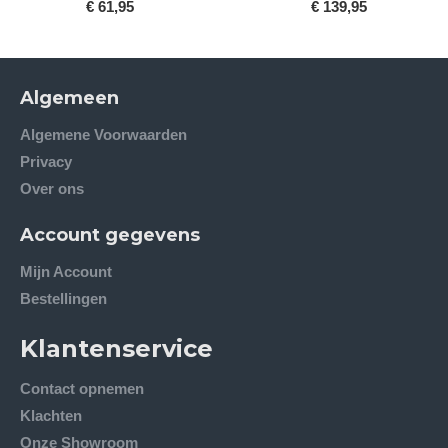
€ 61,95
€ 139,95
Algemeen
Algemene Voorwaarden
Privacy
Over ons
Account gegevens
Mijn Account
Bestellingen
Klantenservice
Contact opnemen
Klachten
Onze Showroom