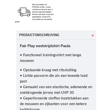
Wij verzenden via
POSTNL & DHL, u kunt
zelf kiezen bij ons waar u
het bezorgd wilt hebben.
Dit kan zijn thuis of bij een
pakketpunt. Vanaf €75,-
verzenden we uw pakket
gratis
PRODUCTOMSCHRIJVING
Fair Play wedstrijdshirt Paula
• Functioneel trainingsshirt
met lange
mouwen
• Opstaande kraag met ritssluiting
• Lichte pasvorm die als een tweede huid
past
• Gemaakt van een elastische, ademende en
sneldrogende jersey met UVP 30
• Geperforeerde stoffen inzetstukken aan
de mouwen en zijkanten voor een betere
luchtstroom