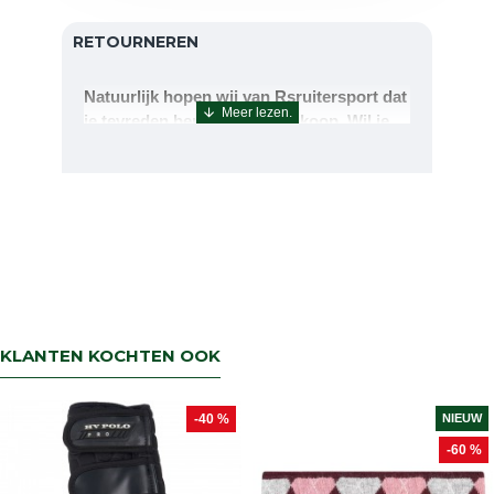
RETOURNEREN
Natuurlijk hopen wij van Rsruitersport dat
je tevreden bent met uw aankoop. Wil je
echter toch iets retourneren of ruilen dan
kan dat uiteraard!Retourneren kan tot 14
dagen na aflevering.De artikelen kunt u
terug sturen naar : Rsruitersport
Terbregseweg 89 3056JV RotterdamWilt u
een artikel ruilen dan zorgen wij dat dit zo
snel mogelijk geregeld is.Wenst u uw geld
terug dan zorgen wij voor een
retourbetaling binnen 5 werkdagen.
KLANTEN KOCHTEN OOK
-40 %
NIEUW
-60 %