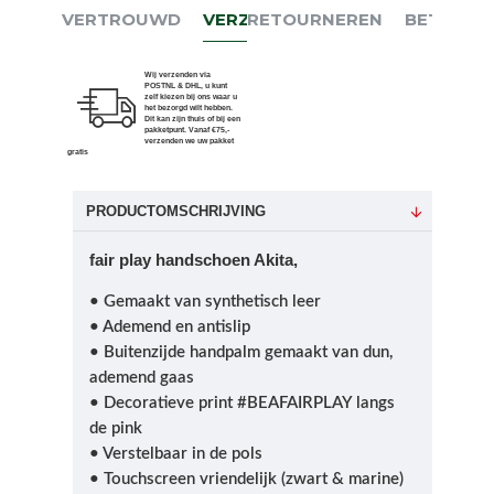
VERTROUWD
VERZENDEN
RETOURNEREN
BETALEN
Wij verzenden via
POSTNL & DHL, u kunt
zelf kiezen bij ons waar u
het bezorgd wilt hebben.
Dit kan zijn thuis of bij een
pakketpunt. Vanaf €75,-
verzenden we uw pakket
gratis
PRODUCTOMSCHRIJVING
fair play handschoen Akita,
• Gemaakt van synthetisch leer
• Ademend en antislip
• Buitenzijde handpalm gemaakt van dun,
ademend gaas
• Decoratieve print #BEAFAIRPLAY langs
de pink
• Verstelbaar in de pols
• Touchscreen vriendelijk (zwart & marine)