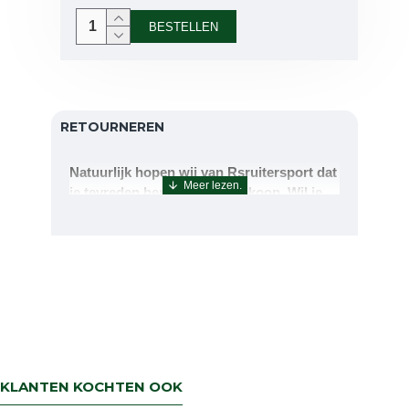
BESTELLEN
RETOURNEREN
Natuurlijk hopen wij van Rsruitersport dat
je tevreden bent met uw aankoop. Wil je
echter toch iets retourneren of ruilen dan
kan dat uiteraard!Retourneren kan tot 14
dagen na aflevering.De artikelen kunt u
terug sturen naar : Rsruitersport
Terbregseweg 89 3056JV RotterdamWilt u
een artikel ruilen dan zorgen wij dat dit zo
snel mogelijk geregeld is.Wenst u uw geld
terug dan zorgen wij voor een
retourbetaling binnen 5 werkdagen.
KLANTEN KOCHTEN OOK