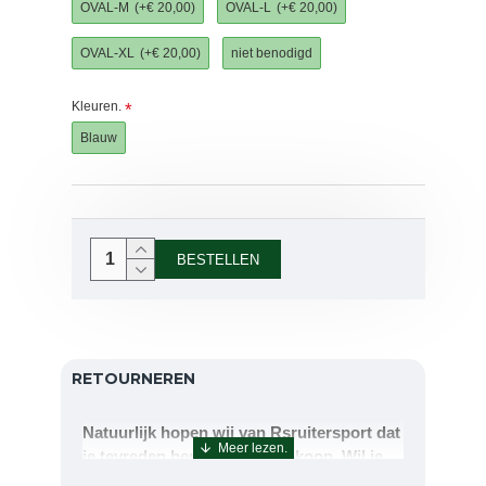
OVAL-M
(+€ 20,00)
OVAL-L
(+€ 20,00)
OVAL-XL
(+€ 20,00)
niet benodigd
Kleuren.
Blauw
BESTELLEN
RETOURNEREN
Natuurlijk hopen wij van Rsruitersport dat
je tevreden bent met uw aankoop. Wil je
echter toch iets retourneren of ruilen dan