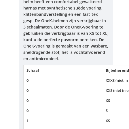
helm heeft een comfortabel gewatteerd
harnas met synthetische suède voering,
klittenbandverstelling en een fast-tex
gesp.
De OneK-helmen zijn verkrijgbaar in
3 schaalmaten.
Door de OneK-voering te
gebruiken die verkrijgbaar is van XS tot XL,
kunt u de perfecte pasvorm bereiken.
De
OneK-voering is gemaakt van een wasbare,
sneldrogende stof;
het is vochtafvoerend
en antimicrobieel.
Schaal
Bijbehorend
0
XXXS (niet in
0
XXS (niet in 
0
XS
0
S
1
XS