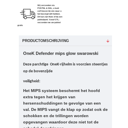
Wij verzenden via
POSTNL & DHL, u kunt
zelf kiezen bij ons waar u
het bezorgd wilt hebben.
Dit kan zijn thuis of bij een
pakketpunt. Vanaf €75,-
verzenden we uw pakket
gratis
PRODUCTOMSCHRIJVING
OneK Defender mips glow swarowski
Deze parchtige OneK-rijhelm is voorzien steentjes
op de bovenzijde
veiligheid:
Het MIPS systeem beschermt het hoofd
extra tegen het krijgen van
hersenschuddingen te gevolge van een
val. De MIPS vangt de klap op zodat ook de
schokken en de trillingen worden
opgevangen waardoor deze niet tot de