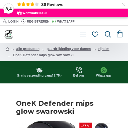
×
38
Reviews
8,4
LOGIN
REGISTREREN
WHATSAPP
alle producten
paardrijkleding voor dames
rijhelm
OneK Defender mips glow swarowski
Gratis verzending vanaf € 75,-
Bel ons
Whatsapp
OneK Defender mips
glow swarowski
-27 %