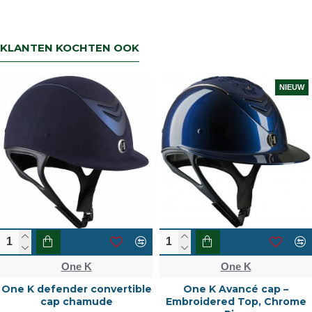
KLANTEN KOCHTEN OOK
NIEUW
One K
One K
One K defender convertible
One K Avancé cap –
cap chamude
Embroidered Top, Chrome