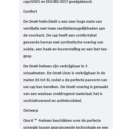
caps
VG01 en EN1382-2017 goedgekeurd.
Comfort
De OneK-helm biedt u een zeer hoge mate van
ventilatie met twee ventilatiemogelijkheden aan
de voorkant.
De cap heeft een comfortabel
gevoerde harnas met synthetische voering van
suède, een haak-en-lusverstelling en een fast-tex-
gesp.
De OneK-helmen zijn verkrijgbaar in 3
schaalmaten. D
e OneK Liner is verkrijgbaar in de
maten XS tot XL zodat u de perfecte pasvorm van
uw cap kan bereiken.
De OneK-voering is gemaakt
van een wasbaar sneldrogend materiaal;
het is
vochtafvoerend en antimicrobieel.
Ontwerp
One K ™ -helmen beschikken over de perfecte
synergie tussen geavanceerde technologie en een