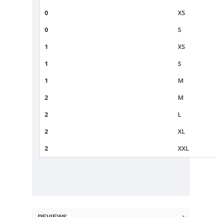
0
XS
0
S
1
XS
1
S
1
M
2
M
2
L
2
XL
2
XXL