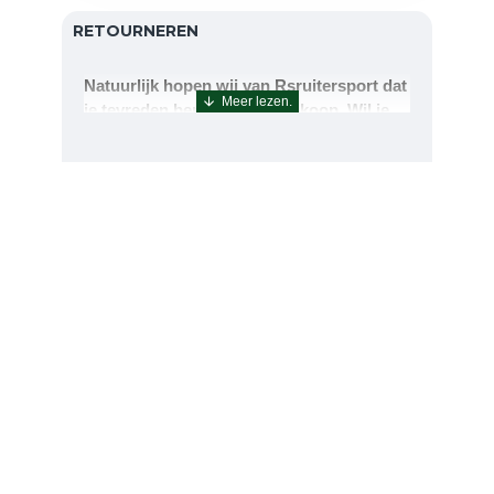
RETOURNEREN
Natuurlijk hopen wij van Rsruitersport dat
je tevreden bent met uw aankoop. Wil je
echter toch iets retourneren of ruilen dan
kan dat uiteraard!Retourneren kan tot 14
dagen na aflevering.De artikelen kunt u
terug sturen naar : Rsruitersport
Terbregseweg 89 3056JV RotterdamWilt u
een artikel ruilen dan zorgen wij dat dit zo
snel mogelijk geregeld is.Wenst u uw geld
terug dan zorgen wij voor een
retourbetaling binnen 5 werkdagen.