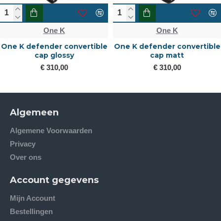
One K
One K
One K defender convertible
One K defender convertible
cap glossy
cap matt
€ 310,00
€ 310,00
Algemeen
Algemene Voorwaarden
Privacy
Over ons
Account gegevens
Mijn Account
Bestellingen