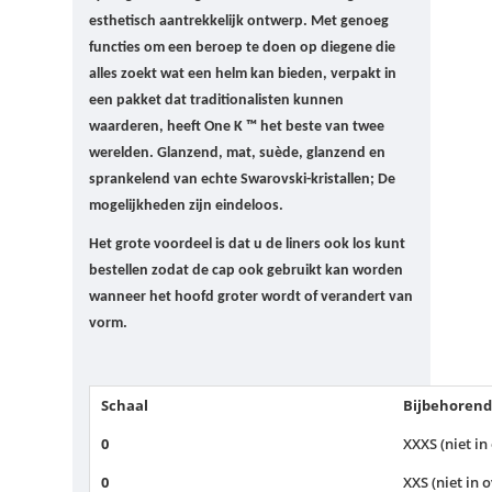
esthetisch aantrekkelijk ontwerp.
Met genoeg
functies om een ​​beroep te doen op diegene die
alles zoekt wat een helm kan bieden, verpakt in
een pakket dat traditionalisten kunnen
waarderen, heeft One K ™ het beste van twee
werelden.
Glanzend, mat, suède, glanzend en
sprankelend van echte Swarovski-kristallen;
De
mogelijkheden zijn eindeloos.
Het grote voordeel is dat u de liners ook los kunt
bestellen zodat de cap ook gebruikt kan worden
wanneer het hoofd groter wordt of verandert van
vorm.
Schaal
Bijbehorend
0
XXXS (niet in
0
XXS (niet in 