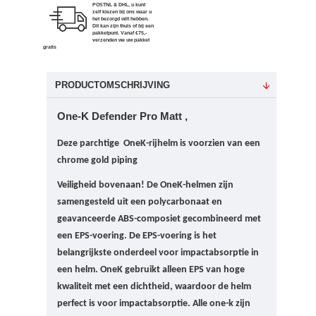
POSTNL & DHL, u kunt
zelf kiezen bij ons waar u
het bezorgd wilt hebben.
Dit kan zijn thuis of bij een
pakketpunt. Vanaf €75,-
verzenden we uw pakket
gratis
PRODUCTOMSCHRIJVING
One-K Defender Pro Matt ,
Deze parchtige OneK-rijhelm is voorzien van een
chrome gold piping
Veiligheid bovenaan!
De OneK-helmen zijn
samengesteld uit een polycarbonaat en
geavanceerde ABS-composiet gecombineerd met
een EPS-voering. De EPS-voering is het
belangrijkste onderdeel voor impactabsorptie in
een helm.
OneK gebruikt alleen EPS van hoge
kwaliteit met een dichtheid, waardoor de helm
perfect is voor impactabsorptie. Alle one-k zijn