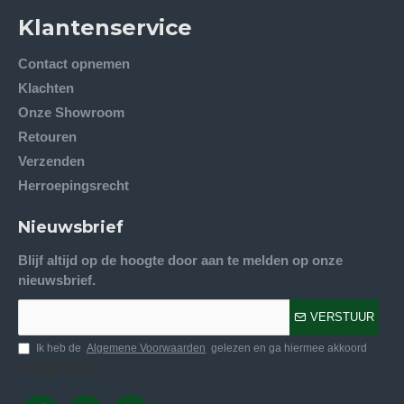
Klantenservice
Contact opnemen
Klachten
Onze Showroom
Retouren
Verzenden
Herroepingsrecht
Nieuwsbrief
Blijf altijd op de hoogte door aan te melden op onze
nieuwsbrief.
VERSTUUR
Ik heb de
Algemene Voorwaarden
gelezen en ga hiermee akkoord
Volg ons.