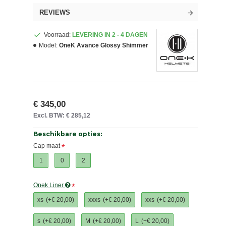
REVIEWS
Voorraad:
LEVERING IN 2 - 4 DAGEN
Model:
OneK Avance Glossy Shimmer
€ 345,00
Excl. BTW: € 285,12
Beschikbare opties:
Cap maat
1
0
2
Onek Liner
xs
(+€ 20,00)
xxxs
(+€ 20,00)
xxs
(+€ 20,00)
s
(+€ 20,00)
M
(+€ 20,00)
L
(+€ 20,00)