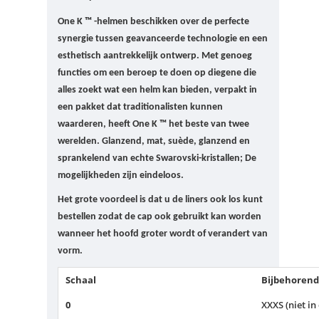
One K ™ -helmen beschikken over de perfecte
synergie tussen geavanceerde technologie en een
esthetisch aantrekkelijk ontwerp.
Met genoeg
functies om een ​​beroep te doen op diegene die
alles zoekt wat een helm kan bieden, verpakt in
een pakket dat traditionalisten kunnen
waarderen, heeft One K ™ het beste van twee
werelden.
Glanzend, mat, suède, glanzend en
sprankelend van echte Swarovski-kristallen;
De
mogelijkheden zijn eindeloos.
Het grote voordeel is dat u de liners ook los kunt
bestellen zodat de cap ook gebruikt kan worden
wanneer het hoofd groter wordt of verandert van
vorm.
Schaal
Bijbehorend
0
XXXS (niet in