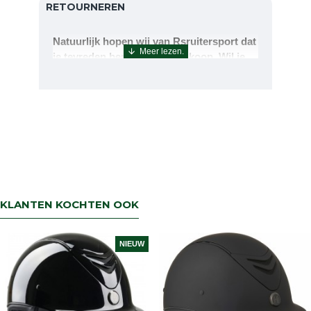
RETOURNEREN
Natuurlijk hopen wij van Rsruitersport dat
je tevreden bent met uw aankoop. Wil je
echter toch iets retourneren of ruilen dan
kan dat uiteraard!Retourneren kan tot 14
dagen na aflevering.De artikelen kunt u
terug sturen naar : Rsruitersport
Terbregseweg 89 3056JV RotterdamWilt u
een artikel ruilen dan zorgen wij dat dit zo
snel mogelijk geregeld is.Wenst u uw geld
terug dan zorgen wij voor een
retourbetaling binnen 5 werkdagen.
KLANTEN KOCHTEN OOK
NIEUW