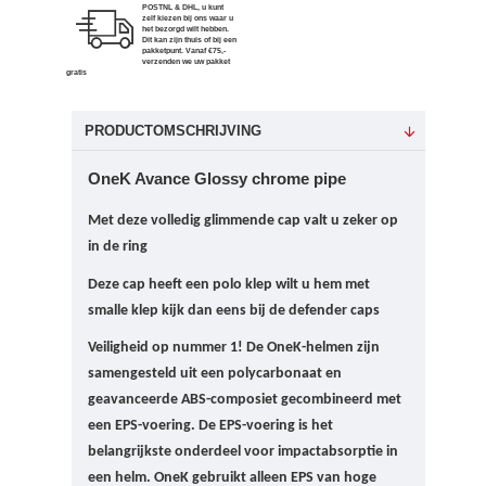
POSTNL & DHL, u kunt
zelf kiezen bij ons waar u
het bezorgd wilt hebben.
Dit kan zijn thuis of bij een
pakketpunt. Vanaf €75,-
verzenden we uw pakket
gratis
PRODUCTOMSCHRIJVING
OneK Avance Glossy chrome pipe
Met deze volledig glimmende cap valt u zeker op
in de ring
Deze cap heeft een polo klep wilt u hem met
smalle klep kijk dan eens bij de defender caps
Veiligheid op nummer 1!
De OneK-helmen zijn
samengesteld uit een polycarbonaat en
geavanceerde ABS-composiet gecombineerd met
een EPS-voering. De EPS-voering is het
belangrijkste onderdeel voor impactabsorptie in
een helm.
OneK gebruikt alleen EPS van hoge