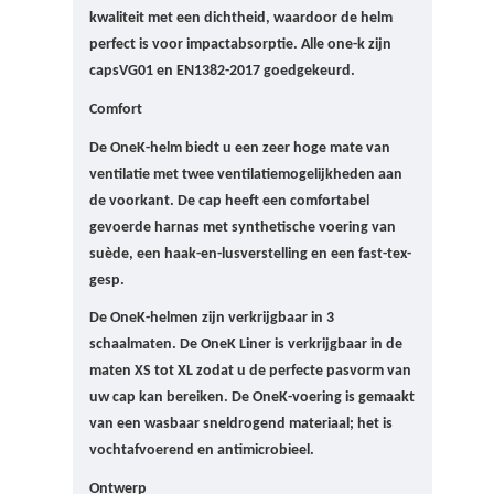
kwaliteit met een dichtheid, waardoor de helm
perfect is voor impactabsorptie. Alle one-k zijn
caps
VG01 en EN1382-2017 goedgekeurd.
Comfort
De OneK-helm biedt u een zeer hoge mate van
ventilatie met twee ventilatiemogelijkheden aan
de voorkant.
De cap heeft een comfortabel
gevoerde harnas met synthetische voering van
suède, een haak-en-lusverstelling en een fast-tex-
gesp.
De OneK-helmen zijn verkrijgbaar in 3
schaalmaten. D
e OneK Liner is verkrijgbaar in de
maten XS tot XL zodat u de perfecte pasvorm van
uw cap kan bereiken.
De OneK-voering is gemaakt
van een wasbaar sneldrogend materiaal;
het is
vochtafvoerend en antimicrobieel.
Ontwerp