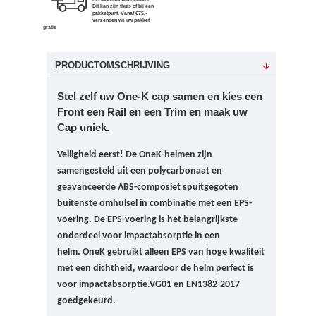
Dit kan zijn thuis of bij een
pakketpunt. Vanaf €75,-
verzenden we uw pakket
gratis
PRODUCTOMSCHRIJVING
Stel zelf uw One-K cap samen en kies een
Front een Rail en een Trim en maak uw
Cap uniek.
Veiligheid eerst!
De OneK-helmen zijn
samengesteld uit een polycarbonaat en
geavanceerde ABS-composiet spuitgegoten
buitenste omhulsel in combinatie met een EPS-
voering. De EPS-voering is het belangrijkste
onderdeel voor impactabsorptie in een
helm.
OneK gebruikt alleen EPS van hoge kwaliteit
met een dichtheid, waardoor de helm perfect is
voor impactabsorptie.
VG01 en EN1382-2017
goedgekeurd.