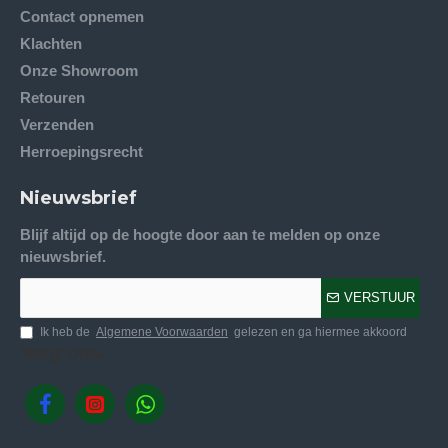
Contact opnemen
Klachten
Onze Showroom
Retouren
Verzenden
Herroepingsrecht
Nieuwsbrief
Blijf altijd op de hoogte door aan te melden op onze
nieuwsbrief.
VERSTUUR
Ik heb de
Algemene Voorwaarden
gelezen en ga hiermee akkoord
Volg ons.