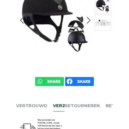
VERTROUWD
VERZENDEN
RETOURNEREN
BETALEN
Wij verzenden via
POSTNL & DHL, u kunt
zelf kiezen bij ons waar u
het bezorgd wilt hebben.