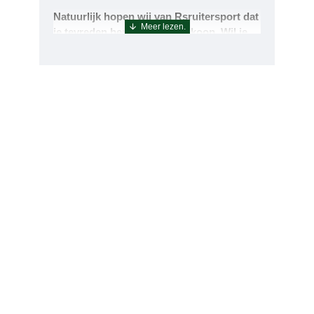
Natuurlijk hopen wij van Rsruitersport dat
je tevreden bent met uw aankoop. Wil je
echter toch iets retourneren of ruilen dan
kan dat uiteraard!Retourneren kan tot 14
dagen na aflevering.De artikelen kunt u
terug sturen naar : Rsruitersport
Terbregseweg 89 3056JV RotterdamWilt u
een artikel ruilen dan zorgen wij dat dit zo
snel mogelijk geregeld is.Wenst u uw geld
terug dan zorgen wij voor een
retourbetaling binnen 5 werkdagen.