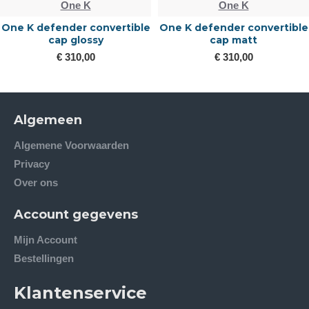
One K
One K
One K defender convertible
One K defender convertible
cap glossy
cap matt
€ 310,00
€ 310,00
Algemeen
Algemene Voorwaarden
Privacy
Over ons
Account gegevens
Mijn Account
Bestellingen
Klantenservice