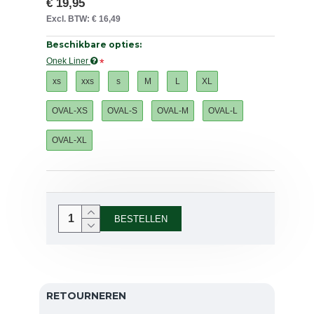
€ 19,95
Excl. BTW: € 16,49
Beschikbare opties:
Onek Liner
xs
xxs
s
M
L
XL
OVAL-XS
OVAL-S
OVAL-M
OVAL-L
OVAL-XL
BESTELLEN
RETOURNEREN