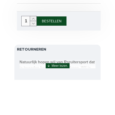
BESTELLEN
RETOURNEREN
Natuurlijk hopen wij van Rsruitersport dat
je tevreden bent met uw aankoop. Wil je
echter toch iets retourneren of ruilen dan
kan dat uiteraard!Retourneren kan tot 14
dagen na aflevering.De artikelen kunt u
terug sturen naar : Rsruitersport
Terbregseweg 89 3056JV RotterdamWilt u
een artikel ruilen dan zorgen wij dat dit zo
snel mogelijk geregeld is.Wenst u uw geld
terug dan zorgen wij voor een