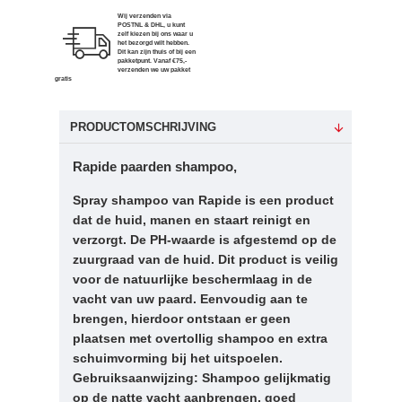
Wij verzenden via
POSTNL & DHL, u kunt
zelf kiezen bij ons waar u
het bezorgd wilt hebben.
Dit kan zijn thuis of bij een
pakketpunt. Vanaf €75,-
verzenden we uw pakket
gratis
PRODUCTOMSCHRIJVING
Rapide paarden shampoo,
Spray shampoo van Rapide is een product
dat de huid, manen en staart reinigt en
verzorgt. De PH-waarde is afgestemd op de
zuurgraad van de huid. Dit product is veilig
voor de natuurlijke beschermlaag in de
vacht van uw paard. Eenvoudig aan te
brengen, hierdoor ontstaan er geen
plaatsen met overtollig shampoo en extra
schuimvorming bij het uitspoelen.
Gebruiksaanwijzing: Shampoo gelijkmatig
op de natte vacht aanbrengen, goed