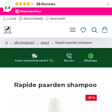
×
38
Reviews
8,4
LOGIN
REGISTREREN
WHATSAPP
alle producten
paard
Rapide paarden shampoo
Gratis verzending vanaf € 75,-
Bel ons
Whatsapp
Rapide paarden shampoo
-25 %