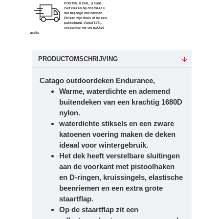
POSTNL & DHL, u kunt
zelf kiezen bij ons waar u
het bezorgd wilt hebben.
Dit kan zijn thuis of bij een
pakketpunt. Vanaf €75,-
verzenden we uw pakket
gratis
PRODUCTOMSCHRIJVING
Catago outdoordeken Endurance,
Warme, waterdichte en ademend
buitendeken van een krachtig 1680D
nylon.
waterdichte stiksels en een zware
katoenen voering maken de deken
ideaal voor wintergebruik.
Het dek heeft verstelbare sluitingen
aan de voorkant met pistoolhaken
en D-ringen, kruissingels, elastische
beenriemen en een extra grote
staartflap.
Op de staartflap zit een