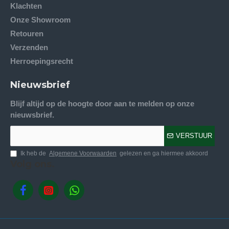
Klachten
Onze Showroom
Retouren
Verzenden
Herroepingsrecht
Nieuwsbrief
Blijf altijd op de hoogte door aan te melden op onze
nieuwsbrief.
VERSTUUR
Ik heb de
Algemene Voorwaarden
gelezen en ga hiermee akkoord
Volg ons.