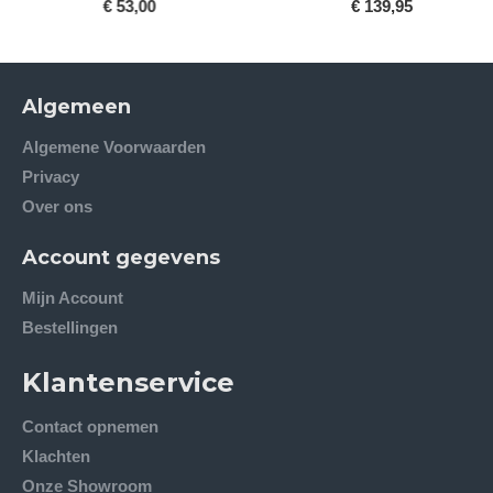
€ 53,00
€ 139,95
Algemeen
Algemene Voorwaarden
Privacy
Over ons
Account gegevens
Mijn Account
Bestellingen
Klantenservice
Contact opnemen
Klachten
Onze Showroom