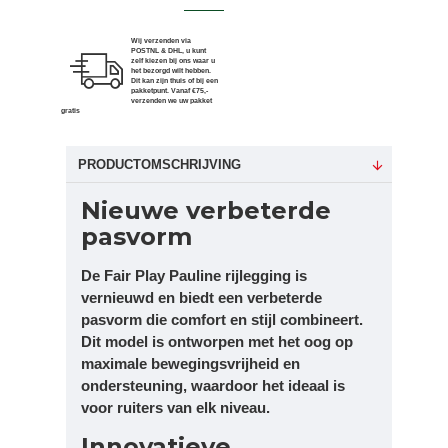
Wij verzenden via
POSTNL & DHL, u kunt
zelf kiezen bij ons waar u
het bezorgd wilt hebben.
Dit kan zijn thuis of bij een
pakketpunt. Vanaf €75,-
verzenden we uw pakket
gratis
PRODUCTOMSCHRIJVING
Nieuwe verbeterde
pasvorm
De Fair Play Pauline rijlegging is
vernieuwd en biedt een verbeterde
pasvorm die comfort en stijl combineert.
Dit model is ontworpen met het oog op
maximale bewegingsvrijheid en
ondersteuning, waardoor het ideaal is
voor ruiters van elk niveau.
Innovatieve