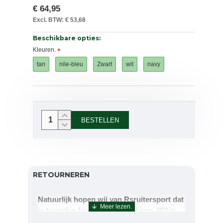
€ 64,95
Excl. BTW: € 53,68
Beschikbare opties:
Kleuren.
tan
nile-bleu
Zwart
wit
navy
BESTELLEN
RETOURNEREN
Natuurlijk hopen wij van Rsruitersport dat
je tevreden bent met uw aankoop. Wil je
echter toch iets retourneren of ruilen dan