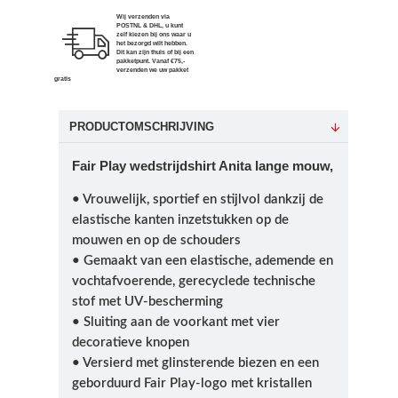
Wij verzenden via
POSTNL & DHL, u kunt
zelf kiezen bij ons waar u
het bezorgd wilt hebben.
Dit kan zijn thuis of bij een
pakketpunt. Vanaf €75,-
verzenden we uw pakket
gratis
PRODUCTOMSCHRIJVING
Fair Play wedstrijdshirt Anita lange mouw,
• Vrouwelijk, sportief en stijlvol dankzij de
elastische kanten inzetstukken op de
mouwen en op de schouders
• Gemaakt van een elastische, ademende en
vochtafvoerende, gerecyclede technische
stof met UV-bescherming
• Sluiting aan de voorkant met vier
decoratieve knopen
• Versierd met glinsterende biezen en een
geborduurd Fair Play-logo met kristallen