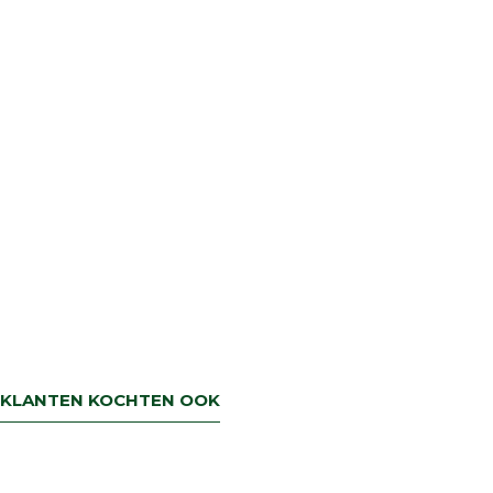
retourbetaling binnen 5 werkdagen.
KLANTEN KOCHTEN OOK