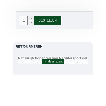
BESTELLEN
RETOURNEREN
Natuurlijk hopen wij van Rsruitersport dat
je tevreden bent met uw aankoop. Wil je
echter toch iets retourneren of ruilen dan
kan dat uiteraard!Retourneren kan tot 14
dagen na aflevering.De artikelen kunt u
terug sturen naar : Rsruitersport
Terbregseweg 89 3056JV RotterdamWilt u
een artikel ruilen dan zorgen wij dat dit zo
snel mogelijk geregeld is.Wenst u uw geld
terug dan zorgen wij voor een