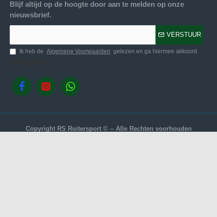
Blijf altijd op de hoogte door aan te melden op onze
nieuwsbrief.
VERSTUUR
Ik heb de
Algemene Voorwaarden
gelezen en ga hiermee akkoord
Volg ons.
Copyright RS Ruitersport © -- Alle Rechten voorhouden