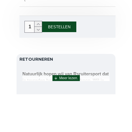
L
BESTELLEN
RETOURNEREN
Natuurlijk hopen wij van Rsruitersport dat
je tevreden bent met uw aankoop. Wil je
echter toch iets retourneren of ruilen dan
kan dat uiteraard!Retourneren kan tot 14
dagen na aflevering.De artikelen kunt u
terug sturen naar : Rsruitersport
Terbregseweg 89 3056JV RotterdamWilt u
een artikel ruilen dan zorgen wij dat dit zo
snel mogelijk geregeld is.Wenst u uw geld