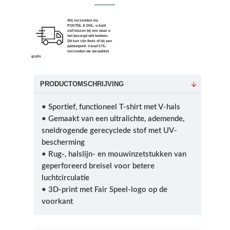
Wij verzenden via
POSTNL & DHL, u kunt
zelf kiezen bij ons waar u
het bezorgd wilt hebben.
Dit kan zijn thuis of bij een
pakketpunt. Vanaf €75,-
verzenden we uw pakket
gratis
PRODUCTOMSCHRIJVING
• Sportief, functioneel T-shirt met V-hals
• Gemaakt van een ultralichte, ademende,
sneldrogende gerecyclede stof met UV-
bescherming
• Rug-, halslijn- en mouwinzetstukken van
geperforeerd breisel voor betere
luchtcirculatie
• 3D-print met Fair Speel-logo op de
voorkant