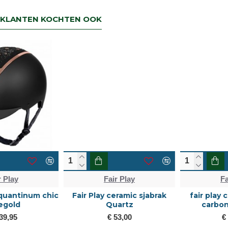
terug dan zorgen wij voor een
retourbetaling binnen 5 werkdagen.
KLANTEN KOCHTEN OOK
Fair Play
Fair Play
Fair Play ceramic sjabrak
fair play cap quantinum
Quartz
carbon wide visor
€ 53,00
€ 139,95