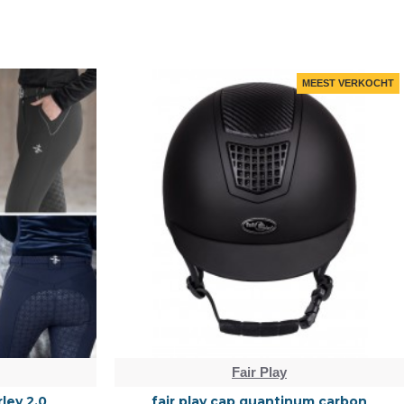
MEEST VERKOCHT
Fair Play
rley 2.0
fair play cap quantinum carbon