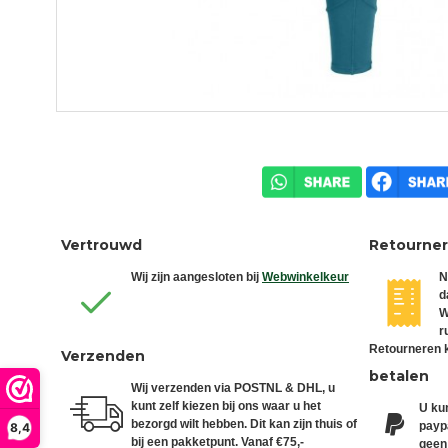
Vertrouwd
Retourne
Wij zijn aangesloten bij
Webwinkelkeur
N
d
W
r
Retourneren k
Verzenden
betalen
Wij verzenden via POSTNL & DHL, u
kunt zelf kiezen bij ons waar u het
U kun
bezorgd wilt hebben. Dit kan zijn thuis of
paypa
8,4
bij een pakketpunt. Vanaf €75,-
geen