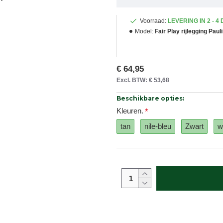
Voorraad:
LEVERING IN 2 - 4
Model:
Fair Play rijlegging Paul
€ 64,95
Excl. BTW: € 53,68
Beschikbare opties:
Kleuren.
tan
nile-bleu
Zwart
w