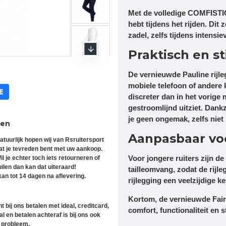
Met de volledige COMFISTIC
hebt tijdens het rijden. Dit 
zadel, zelfs tijdens intensie
Praktisch en st
De vernieuwde Pauline rijle
mobiele telefoon of andere 
discreter dan in het vorige 
gestroomlijnd uitziet. Dankz
je geen ongemak, zelfs niet
ren
Aanpasbaar voo
atuurlijk hopen wij van Rsruitersport
at je tevreden bent met uw aankoop.
Voor jongere ruiters zijn d
il je echter toch iets retourneren of
uilen dan kan dat uiteraard!
tailleomvang, zodat de rijle
an tot 14 dagen na aflevering.
rijlegging een veelzijdige ke
Kortom, de vernieuwde Fair 
t bij ons betalen met ideal, creditcard,
comfort, functionaliteit en s
l en betalen achteraf is bij ons ook
 probleem.