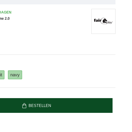
 DAGEN
ine 2.0
it
navy
BESTELLEN