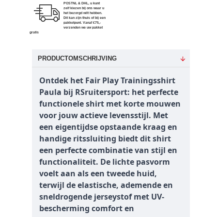
POSTNL & DHL, u kunt
zelf kiezen bij ons waar u
het bezorgd wilt hebben.
Dit kan zijn thuis of bij een
pakketpunt. Vanaf €75,-
verzenden we uw pakket
gratis
PRODUCTOMSCHRIJVING
Ontdek het Fair Play Trainingsshirt
Paula bij RSruitersport: het perfecte
functionele shirt met korte mouwen
voor jouw actieve levensstijl. Met
een eigentijdse opstaande kraag en
handige ritssluiting biedt dit shirt
een perfecte combinatie van stijl en
functionaliteit. De lichte pasvorm
voelt aan als een tweede huid,
terwijl de elastische, ademende en
sneldrogende jerseystof met UV-
bescherming comfort en