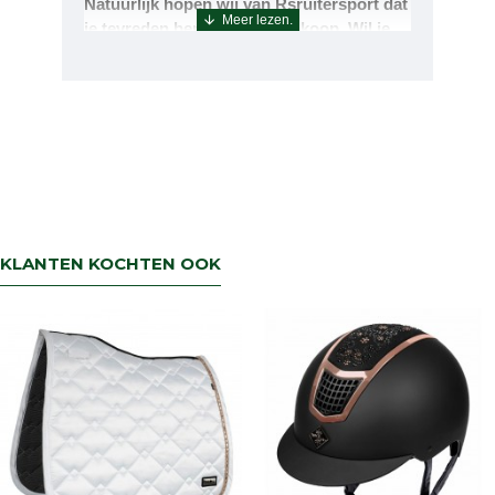
Natuurlijk hopen wij van Rsruitersport dat
je tevreden bent met uw aankoop. Wil je
echter toch iets retourneren of ruilen dan
kan dat uiteraard!Retourneren kan tot 14
dagen na aflevering.De artikelen kunt u
terug sturen naar : Rsruitersport
Terbregseweg 89 3056JV RotterdamWilt u
een artikel ruilen dan zorgen wij dat dit zo
snel mogelijk geregeld is.Wenst u uw geld
terug dan zorgen wij voor een
retourbetaling binnen 5 werkdagen.
KLANTEN KOCHTEN OOK