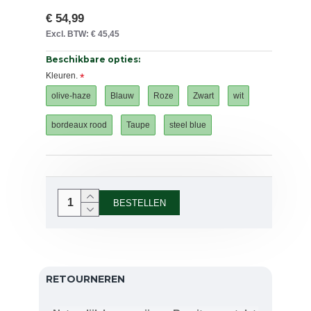
€ 54,99
Excl. BTW: € 45,45
Beschikbare opties:
Kleuren.
olive-haze
Blauw
Roze
Zwart
wit
bordeaux rood
Taupe
steel blue
BESTELLEN
RETOURNEREN