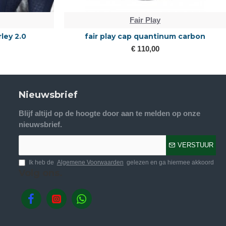
Fair Play
rley 2.0
fair play cap quantinum carbon
€ 110,00
Nieuwsbrief
Blijf altijd op de hoogte door aan te melden op onze
nieuwsbrief.
VERSTUUR
Ik heb de
Algemene Voorwaarden
gelezen en ga hiermee akkoord
Volg ons.