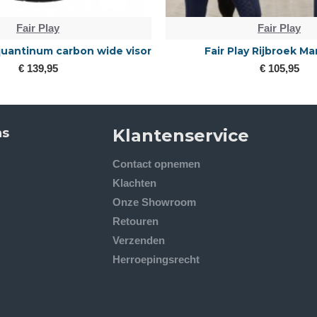
Fair Play
Fair Play
 quantinum carbon wide visor
Fair Play Rijbroek Ma
€ 139,95
€ 105,95
ns
Klantenservice
Contact opnemen
Klachten
Onze Showroom
Retouren
Verzenden
Herroepingsrecht