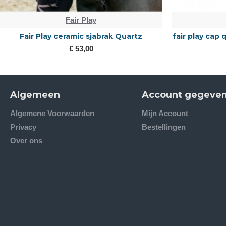
Fair Play
Fair Play ceramic sjabrak Quartz
fair play cap
€ 53,00
Algemeen
Account gegeve
Algemene Voorwaarden
Mijn Account
Privacy
Bestellingen
Over ons