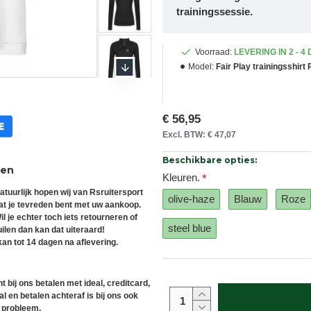
trainingssessie.
Voorraad:
LEVERING IN 2 - 4
Model:
Fair Play trainingsshirt 
€ 56,95
Excl. BTW: € 47,07
Beschikbare opties:
ren
Kleuren.
atuurlijk hopen wij van Rsruitersport
olive-haze
Blauw
Roze
at je tevreden bent met uw aankoop.
il je echter toch iets retourneren of
steel blue
uilen dan kan dat uiteraard!
an tot 14 dagen na aflevering.
t bij ons betalen met ideal, creditcard,
l en betalen achteraf is bij ons ook
 probleem.