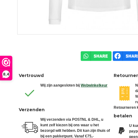
8,4
Vertrouwd
Retourne
Wij zijn aangesloten bij
Webwinkelkeur
N
d
W
r
Retourneren k
Verzenden
betalen
Wij verzenden via POSTNL & DHL, u
kunt zelf kiezen bij ons waar u het
U kun
bezorgd wilt hebben. Dit kan zijn thuis of
paypa
bij een pakketpunt. Vanaf €75,-
geen