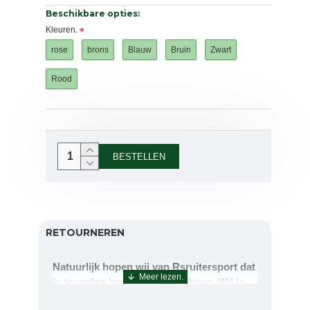
Beschikbare opties:
Kleuren.
rose
brons
Blauw
Bruin
Zwart
Rood
BESTELLEN
RETOURNEREN
Natuurlijk hopen wij van Rsruitersport dat
je tevreden bent met uw aankoop. Wil je
echter toch iets retourneren of ruilen dan