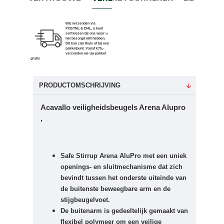
Wij verzenden via
POSTNL & DHL, u kunt
zelf kiezen bij ons waar u
het bezorgd wilt hebben.
Dit kan zijn thuis of bij een
pakketpunt. Vanaf €75,-
verzenden we uw pakket
gratis
PRODUCTOMSCHRIJVING
Acavallo veiligheidsbeugels Arena Alupro
,
Safe Stirrup Arena AluPro met een uniek
openings- en sluitmechanisme dat zich
bevindt tussen het onderste uiteinde van
de buitenste beweegbare arm en de
stijgbeugelvoet.
De buitenarm is gedeeltelijk gemaakt van
flexibel polymeer om een ​​veilige