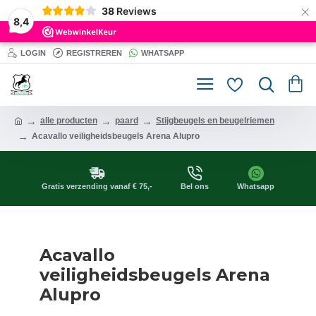
×
38
Reviews
8,4
LOGIN
REGISTREREN
WHATSAPP
alle producten
paard
Stijgbeugels en beugelriemen
Acavallo veiligheidsbeugels Arena Alupro
Gratis verzending vanaf € 75,-
Bel ons
Whatsapp
Acavallo
veiligheidsbeugels Arena
Alupro