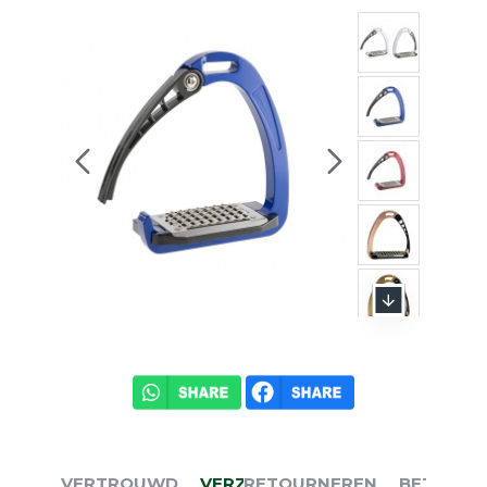
VERTROUWD
VERZENDEN
RETOURNEREN
BETALEN